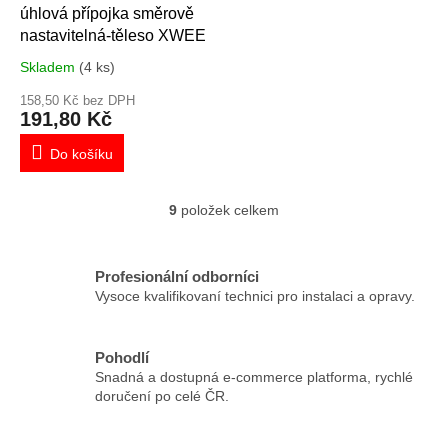
úhlová přípojka směrově
nastavitelná-těleso XWEE
Skladem
(4 ks)
158,50 Kč bez DPH
191,80 Kč
Do košíku
9
položek celkem
O
v
l
á
Profesionální odborníci
d
Vysoce kvalifikovaní technici pro instalaci a opravy.
a
c
í
Pohodlí
p
Snadná a dostupná e-commerce platforma, rychlé
r
doručení po celé ČR.
v
k
y