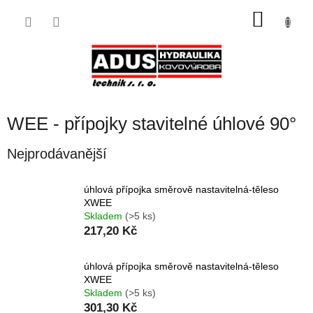
Přejít
NÁKU
na
obsah
KOŠÍK
WEE - přípojky stavitelné úhlové 90°
Nejprodávanější
úhlová přípojka směrově nastavitelná-těleso
XWEE
Skladem
(>5 ks)
217,20 Kč
úhlová přípojka směrově nastavitelná-těleso
XWEE
Skladem
(>5 ks)
301,30 Kč