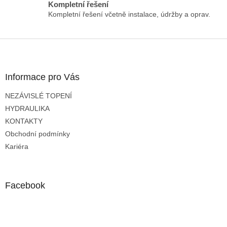
Kompletní řešení
v
Kompletní řešení včetně instalace, údržby a oprav.
ý
p
i
Z
s
á
u
p
a
Informace pro Vás
t
NEZÁVISLÉ TOPENÍ
í
HYDRAULIKA
KONTAKTY
Obchodní podmínky
Kariéra
Facebook