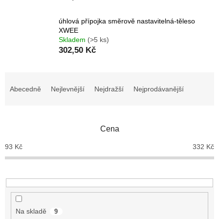
úhlová přípojka směrově nastavitelná-těleso
XWEE
Skladem
(>5 ks)
302,50 Kč
Ř
a
Abecedně
Nejlevnější
Nejdražší
Nejprodávanější
z
e
n
Cena
í
p
93
Kč
332
Kč
r
o
d
u
k
t
Na skladě
9
ů