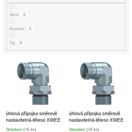
Akce
0
Novinka
0
Tip
0
V
ý
p
i
s
p
r
o
d
úhlová přípojka směrově
úhlová přípojka směrově
u
nastavitelná-těleso XWEE
nastavitelná-těleso XWEE
k
Skladem
(>5 ks)
Skladem
(>5 ks)