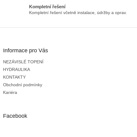
Kompletní řešení
Kompletní řešení včetně instalace, údržby a oprav.
Z
á
p
a
Informace pro Vás
t
NEZÁVISLÉ TOPENÍ
í
HYDRAULIKA
KONTAKTY
Obchodní podmínky
Kariéra
Facebook