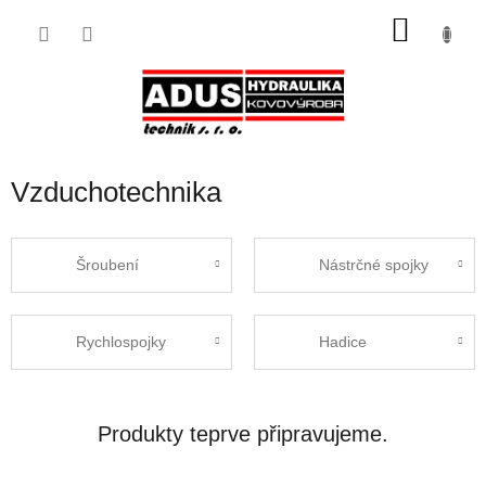
Přejít
NÁKU
na
obsah
KOŠÍK
Vzduchotechnika
Šroubení
Nástrčné spojky
Rychlospojky
Hadice
Produkty teprve připravujeme.