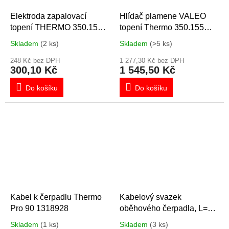
Elektroda zapalovací
Hlídač plamene VALEO
topení THERMO 350.155
topení Thermo 350.155
14846D, 1319545
1320504
Skladem
(2 ks)
Skladem
(>5 ks)
248 Kč bez DPH
1 277,30 Kč bez DPH
300,10 Kč
1 545,50 Kč
Do košíku
Do košíku
Kabel k čerpadlu Thermo
Kabelový svazek
Pro 90 1318928
oběhového čerpadla, L=
600 mm
Skladem
(1 ks)
Skladem
(3 ks)