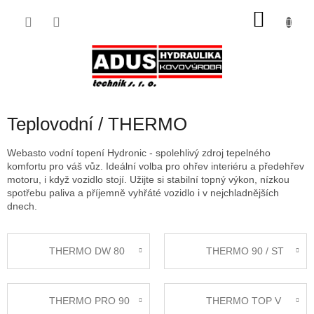
Přejít
NÁKU
na
obsah
KOŠÍK
Teplovodní / THERMO
Webasto vodní topení Hydronic - spolehlivý zdroj tepelného
komfortu pro váš vůz. Ideální volba pro ohřev interiéru a předehřev
motoru, i když vozidlo stojí. Užijte si stabilní topný výkon, nízkou
spotřebu paliva a příjemně vyhřáté vozidlo i v nejchladnějších
dnech.
THERMO DW 80
THERMO 90 / ST
THERMO PRO 90
THERMO TOP V