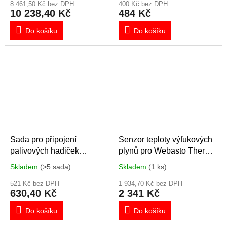
8 461,50 Kč bez DPH
400 Kč bez DPH
10 238,40 Kč
484 Kč
Do košíku
Do košíku
Sada pro připojení
Senzor teploty výfukových
palivových hadiček
plynů pro Webasto Thermo
čerpadla WEBASTO
Pro 90 - 1317520A
Skladem
(>5 sada)
Skladem
(1 ks)
1322837
521 Kč bez DPH
1 934,70 Kč bez DPH
630,40 Kč
2 341 Kč
Do košíku
Do košíku