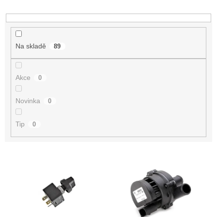
d
u
k
t
Na skladě
89
ů
Akce
0
Novinka
0
Tip
0
V
ý
p
i
s
p