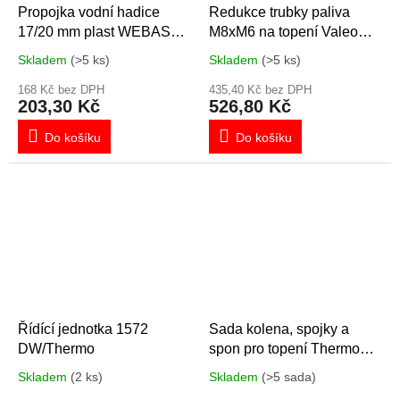
Propojka vodní hadice
Redukce trubky paliva
17/20 mm plast WEBASTO
M8xM6 na topení Valeo
1320143A
Thermo Plus/sada
Skladem
(>5 ks)
Skladem
(>5 ks)
šroubení 98955A
168 Kč bez DPH
435,40 Kč bez DPH
203,30 Kč
526,80 Kč
Do košíku
Do košíku
Řídící jednotka 1572
Sada kolena, spojky a
DW/Thermo
spon pro topení Thermo
Plus 350.006C
Skladem
(2 ks)
Skladem
(>5 sada)