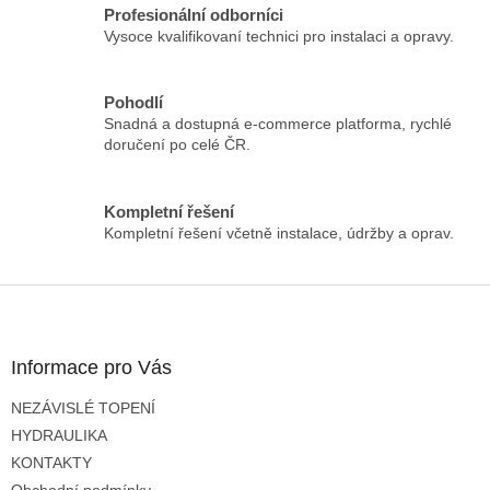
á
c
Profesionální odborníci
n
í
Vysoce kvalifikovaní technici pro instalaci a opravy.
í
p
r
v
Pohodlí
k
Snadná a dostupná e-commerce platforma, rychlé
y
doručení po celé ČR.
v
ý
p
Kompletní řešení
i
Kompletní řešení včetně instalace, údržby a oprav.
s
u
Z
á
p
a
Informace pro Vás
t
NEZÁVISLÉ TOPENÍ
í
HYDRAULIKA
KONTAKTY