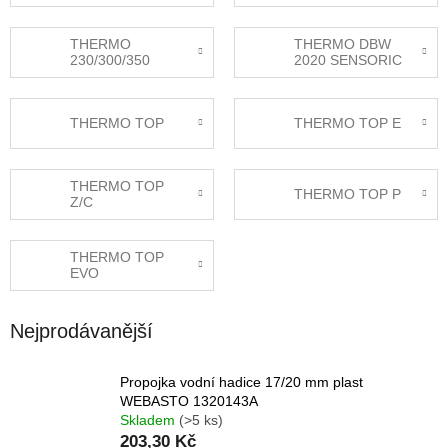
THERMO
THERMO DBW
230/300/350
2020 SENSORIC
THERMO TOP
THERMO TOP E
THERMO TOP
THERMO TOP P
Z/C
THERMO TOP
EVO
Nejprodávanější
Propojka vodní hadice 17/20 mm plast
WEBASTO 1320143A
Skladem
(>5 ks)
203,30 Kč