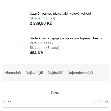
Uzávěr paliva, nízkotlaký kulový kohout
Skladem
(>5 ks)
2 389,80 Kč
Sada kolena, spojky a spon pro topení Thermo
Plus 350.006C
Skladem
(>5 sada)
484 Kč
Ř
a
Abecedně
Nejlevnější
Nejdražší
Nejprodávanější
z
e
n
Cena
í
p
32
Kč
20982
Kč
r
o