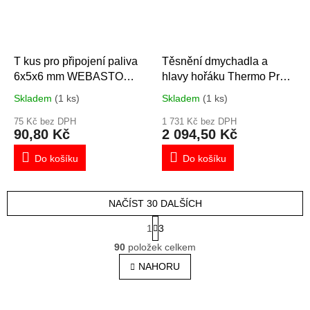
T kus pro připojení paliva
Těsnění dmychadla a
6x5x6 mm WEBASTO
hlavy hořáku Thermo Pro
1321002A, 66944
90
Skladem
(1 ks)
Skladem
(1 ks)
75 Kč bez DPH
1 731 Kč bez DPH
90,80 Kč
2 094,50 Kč
Do košíku
Do košíku
NAČÍST 30 DALŠÍCH
S
1
3
t
O
r
90
položek celkem
v
á
l
NAHORU
n
á
k
o
d
v
a