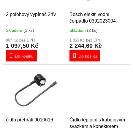
r
o
d
2 polohový vypínač 24V
Bosch elektr. vodní
u
čerpadlo 0392023004
k
Skladem
(1 ks)
Skladem
(2 ks)
t
ů
907 Kč bez DPH
1 855 Kč bez DPH
1 097,50 Kč
2 244,60 Kč
Do košíku
Do košíku
čidlo přehřátí 9010616
Čidlo teplotní s kabelovým
svazkem a konektorem