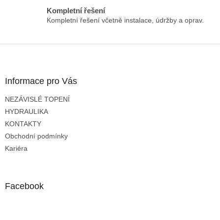
Kompletní řešení
Kompletní řešení včetně instalace, údržby a oprav.
Z
á
p
a
Informace pro Vás
t
NEZÁVISLÉ TOPENÍ
í
HYDRAULIKA
KONTAKTY
Obchodní podmínky
Kariéra
Facebook