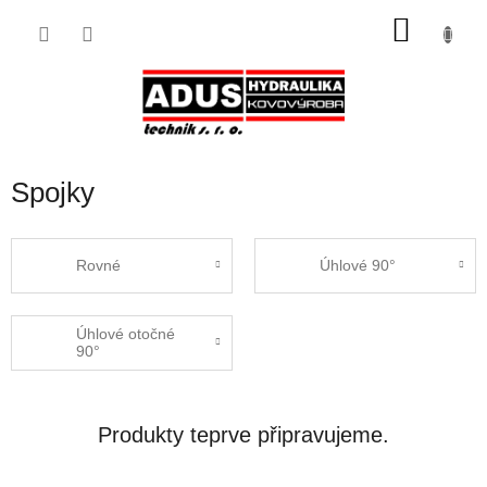
Přejít
NÁKU
na
obsah
KOŠÍK
Spojky
Rovné
Úhlové 90°
Úhlové otočné
90°
Produkty teprve připravujeme.