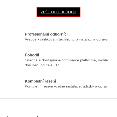
ZPĚT DO OBCHODU
Profesionální odborníci
Vysoce kvalifikovaní technici pro instalaci a opravy.
Pohodlí
Snadná a dostupná e-commerce platforma, rychlé
doručení po celé ČR.
Kompletní řešení
Kompletní řešení včetně instalace, údržby a oprav.
Z
á
p