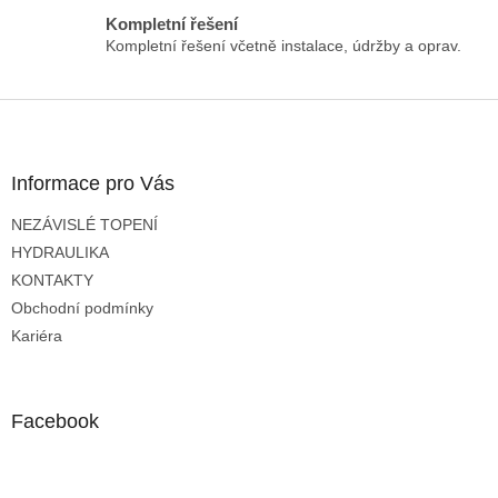
Kompletní řešení
Kompletní řešení včetně instalace, údržby a oprav.
Z
á
p
a
Informace pro Vás
t
NEZÁVISLÉ TOPENÍ
í
HYDRAULIKA
KONTAKTY
Obchodní podmínky
Kariéra
Facebook