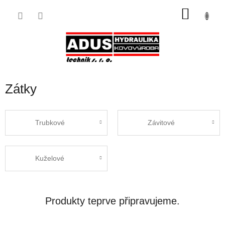
Přejít
NÁKU
na
obsah
KOŠÍK
Zátky
Trubkové
Závitové
Kuželové
Produkty teprve připravujeme.