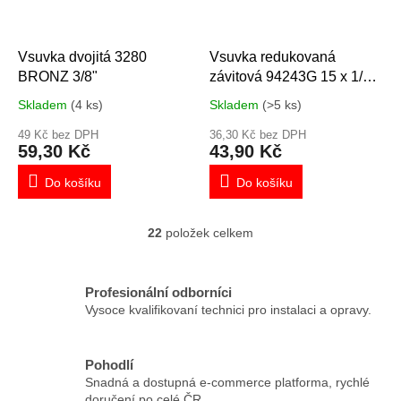
Vsuvka dvojitá 3280
Vsuvka redukovaná
BRONZ 3/8"
závitová 94243G 15 x 1/2"
BRONZ 100025
Skladem
(4 ks)
Skladem
(>5 ks)
49 Kč bez DPH
36,30 Kč bez DPH
59,30 Kč
43,90 Kč
Do košíku
Do košíku
22
položek celkem
O
v
l
á
Profesionální odborníci
d
Vysoce kvalifikovaní technici pro instalaci a opravy.
a
c
í
Pohodlí
p
Snadná a dostupná e-commerce platforma, rychlé
r
doručení po celé ČR.