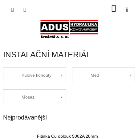
Přejít
NÁKU
na
obsah
KOŠÍK
INSTALAČNÍ MATERIÁL
Kulové kohouty
Měď
Mosaz
Nejprodávanější
Fitinka Cu oblouk 5002A 28mm