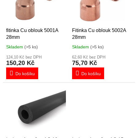
s
p
r
o
d
fitinka Cu oblouk 5001A
Fitinka Cu oblouk 5002A
u
28mm
28mm
k
Skladem
(>5 ks)
Skladem
(>5 ks)
t
ů
124,10 Kč bez DPH
62,60 Kč bez DPH
150,20 Kč
75,70 Kč
Do košíku
Do košíku