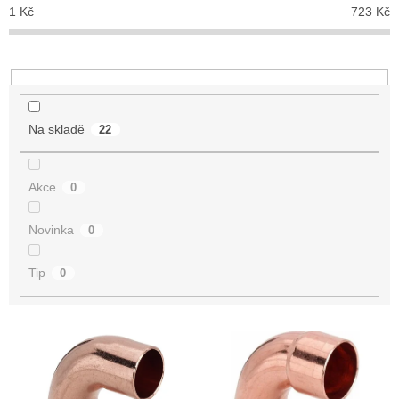
p
1
Kč
723
Kč
r
o
d
u
k
t
Na skladě
22
ů
Akce
0
Novinka
0
Tip
0
V
ý
p
i