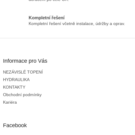
v
k
y
Kompletní řešení
v
Kompletní řešení včetně instalace, údržby a oprav.
ý
p
i
Z
s
á
u
p
a
Informace pro Vás
t
NEZÁVISLÉ TOPENÍ
í
HYDRAULIKA
KONTAKTY
Obchodní podmínky
Kariéra
Facebook