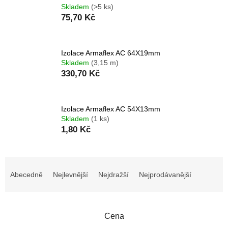
Skladem
(>5 ks)
75,70 Kč
Izolace Armaflex AC 64X19mm
Skladem
(3,15 m)
330,70 Kč
Izolace Armaflex AC 54X13mm
Skladem
(1 ks)
1,80 Kč
Ř
a
Abecedně
Nejlevnější
Nejdražší
Nejprodávanější
z
e
n
Cena
í