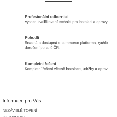
á
k
o
d
v
a
á
c
Profesionální odborníci
n
í
Vysoce kvalifikovaní technici pro instalaci a opravy.
í
p
r
v
Pohodlí
k
Snadná a dostupná e-commerce platforma, rychlé
y
doručení po celé ČR.
v
ý
p
Kompletní řešení
i
Kompletní řešení včetně instalace, údržby a oprav.
s
u
Z
á
p
a
Informace pro Vás
t
NEZÁVISLÉ TOPENÍ
í