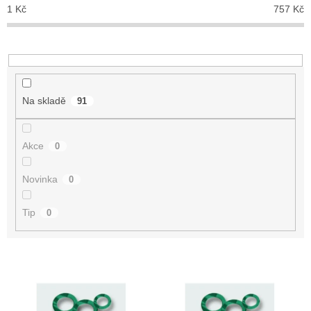
p
1
Kč
757
Kč
r
o
d
u
k
t
Na skladě
91
ů
Akce
0
Novinka
0
Tip
0
V
ý
p
i