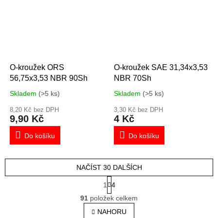
O-kroužek ORS
O-kroužek SAE 31,34x3,53
56,75x3,53 NBR 90Sh
NBR 70Sh
Skladem
(>5 ks)
Skladem
(>5 ks)
8,20 Kč bez DPH
3,30 Kč bez DPH
9,90 Kč
4 Kč
Do košíku
Do košíku
NAČÍST 30 DALŠÍCH
S
1
4
t
O
r
91
položek celkem
v
á
l
NAHORU
n