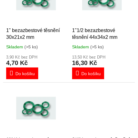
s
p
r
o
d
1" bezazbestové těsnění
1"1/2 bezazbestové
u
30x21x2 mm
těsnění 44x34x2 mm
k
Skladem
(>5 ks)
Skladem
(>5 ks)
t
ů
3,90 Kč bez DPH
13,50 Kč bez DPH
4,70 Kč
16,30 Kč
Do košíku
Do košíku