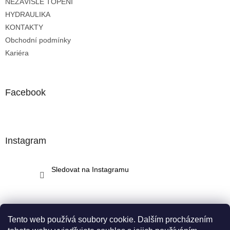
NEZÁVISLÉ TOPENÍ
í
HYDRAULIKA
KONTAKTY
Obchodní podmínky
Kariéra
Facebook
Instagram
Sledovat na Instagramu
Tento web používá soubory cookie. Dalším procházením