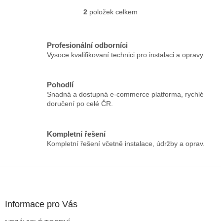
2
položek celkem
O
v
l
á
Profesionální odborníci
d
Vysoce kvalifikovaní technici pro instalaci a opravy.
a
c
í
Pohodlí
p
Snadná a dostupná e-commerce platforma, rychlé
r
doručení po celé ČR.
v
k
y
Kompletní řešení
v
Kompletní řešení včetně instalace, údržby a oprav.
ý
p
i
Z
s
á
u
p
a
Informace pro Vás
t