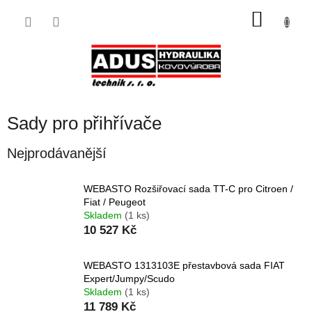
Přejít
NÁKU
na
obsah
KOŠÍK
Sady pro přihřívače
Nejprodávanější
WEBASTO Rozšiřovací sada TT-C pro Citroen /
Fiat / Peugeot
Skladem
(1 ks)
10 527 Kč
WEBASTO 1313103E přestavbová sada FIAT
Expert/Jumpy/Scudo
Skladem
(1 ks)
11 789 Kč