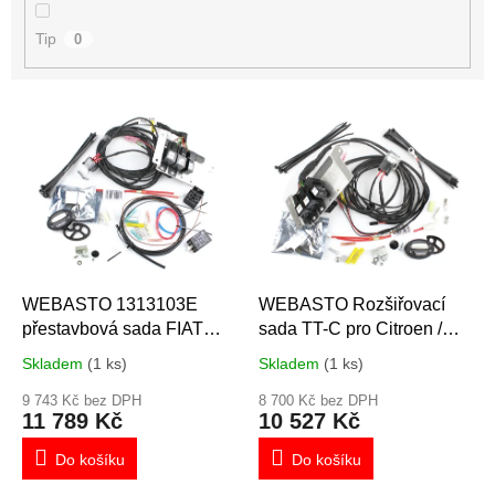
Tip
0
V
ý
p
i
s
p
r
o
d
WEBASTO 1313103E
WEBASTO Rozšiřovací
u
přestavbová sada FIAT
sada TT-C pro Citroen /
k
Expert/Jumpy/Scudo
Fiat / Peugeot
Skladem
(1 ks)
Skladem
(1 ks)
t
ů
9 743 Kč bez DPH
8 700 Kč bez DPH
11 789 Kč
10 527 Kč
Do košíku
Do košíku