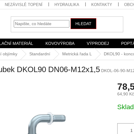
NEZÁVISLÉ TOPENÍ
HYDRAULIKA
KONTAKTY
OBC
HLEDAT
LAČNÍ MATERIÁL
KOVOVÝROBA
VÝPRODEJ
POPT
í objímky
Standardní
Metrická řada L
DKOL90 - konc
rubek DKOL90 DN06-M12x1,5
DKOL-06-90-M1
78,
64,90 K
Měrná
Skla
cena: