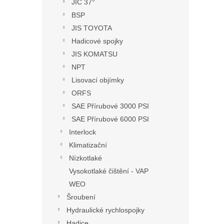
JIC 37°
BSP
JIS TOYOTA
Hadicové spojky
JIS KOMATSU
NPT
Lisovací objímky
ORFS
SAE Přírubové 3000 PSI
SAE Přírubové 6000 PSI
Interlock
Klimatizační
Nízkotlaké
Vysokotlaké čištění - VAP
WEO
Šroubení
Hydraulické rychlospojky
Hadice