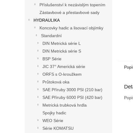
n
Příslušenství k nezávislým topením
e
Zástavbové a přestavbové sady
l
HYDRAULIKA
Koncovky hadic a lisovací objímky
Standardní
DIN Metrická série L
DIN Metrická série S
BSP Série
JIC 37° Americká série
Popi
ORFS s O-kroužkem
Průtoková oka
Det
SAE Příruby 3000 PSI (210 bar)
SAE Příruby 6000 PSI (420 bar)
Popi
Metrická trubková hrdla
Spojky hadic
WEO Série
Série KOMATSU