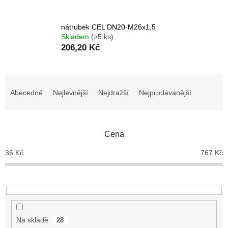
nátrubek CEL DN20-M26x1,5
Skladem
(>5 ks)
206,20 Kč
Ř
a
Abecedně
Nejlevnější
Nejdražší
Nejprodávanější
z
e
n
Cena
í
p
36
Kč
767
Kč
r
o
d
u
k
t
Na skladě
28
ů