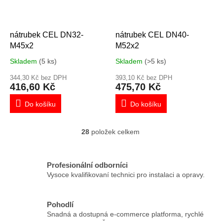
nátrubek CEL DN32-
nátrubek CEL DN40-
M45x2
M52x2
Skladem
(5 ks)
Skladem
(>5 ks)
344,30 Kč bez DPH
393,10 Kč bez DPH
416,60 Kč
475,70 Kč
Do košíku
Do košíku
28
položek celkem
O
v
l
á
Profesionální odborníci
d
Vysoce kvalifikovaní technici pro instalaci a opravy.
a
c
í
Pohodlí
p
Snadná a dostupná e-commerce platforma, rychlé
r