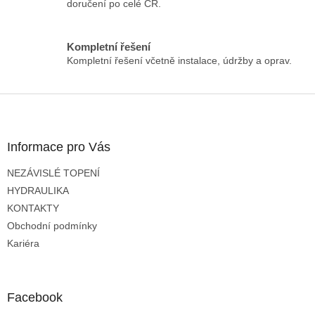
doručení po celé ČR.
v
k
y
Kompletní řešení
v
Kompletní řešení včetně instalace, údržby a oprav.
ý
p
i
Z
s
á
u
p
a
Informace pro Vás
t
NEZÁVISLÉ TOPENÍ
í
HYDRAULIKA
KONTAKTY
Obchodní podmínky
Kariéra
Facebook