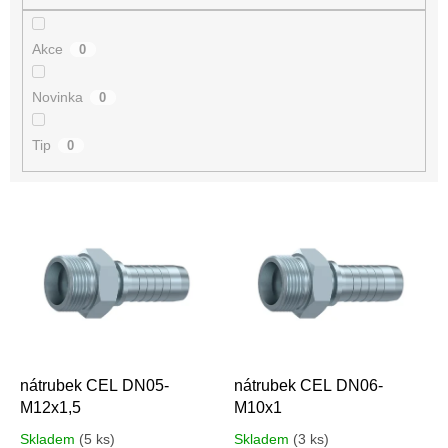
Akce
0
Novinka
0
Tip
0
V
ý
p
i
s
p
r
o
d
nátrubek CEL DN05-
nátrubek CEL DN06-
u
M12x1,5
M10x1
k
Skladem
(5 ks)
Skladem
(3 ks)