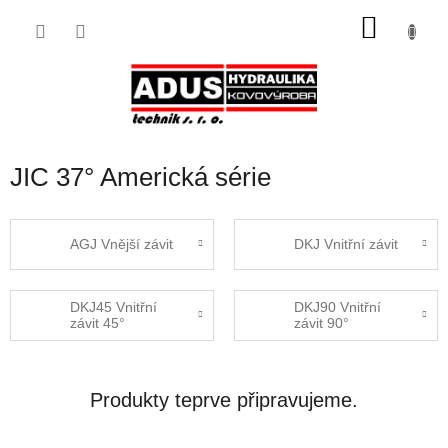
Přejít
NÁKU
na
obsah
KOŠÍK
JIC 37° Americká série
AGJ Vnější závit
DKJ Vnitřní závit
DKJ45 Vnitřní
DKJ90 Vnitřní
závit 45°
závit 90°
Produkty teprve připravujeme.