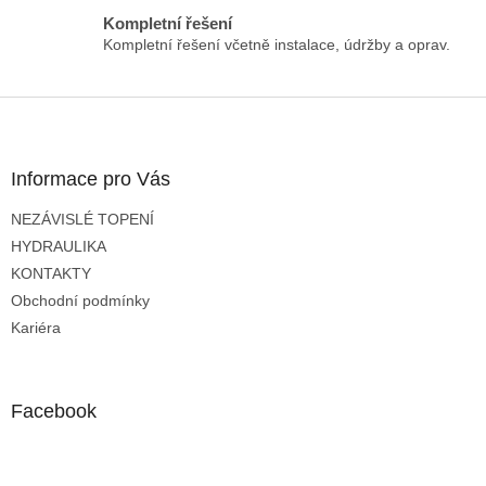
Kompletní řešení
Kompletní řešení včetně instalace, údržby a oprav.
Z
á
p
a
Informace pro Vás
t
NEZÁVISLÉ TOPENÍ
í
HYDRAULIKA
KONTAKTY
Obchodní podmínky
Kariéra
Facebook