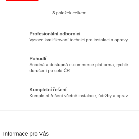
3
položek celkem
O
v
l
á
Profesionální odborníci
d
Vysoce kvalifikovaní technici pro instalaci a opravy.
a
c
í
Pohodlí
p
Snadná a dostupná e-commerce platforma, rychlé
r
doručení po celé ČR.
v
k
y
Kompletní řešení
v
Kompletní řešení včetně instalace, údržby a oprav.
ý
p
i
Z
s
á
u
p
a
Informace pro Vás