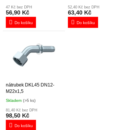
t
ů
47 Kč bez DPH
52,40 Kč bez DPH
56,90 Kč
63,40 Kč
Do košíku
Do košíku
nátrubek DKL45 DN12-
M22x1,5
Skladem
(>5 ks)
81,40 Kč bez DPH
98,50 Kč
Do košíku