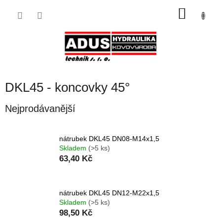
Přejít
NÁKU
na
obsah
KOŠÍK
DKL45 - koncovky 45°
Nejprodávanější
nátrubek DKL45 DN08-M14x1,5
Skladem
(>5 ks)
63,40 Kč
nátrubek DKL45 DN12-M22x1,5
Skladem
(>5 ks)
98,50 Kč