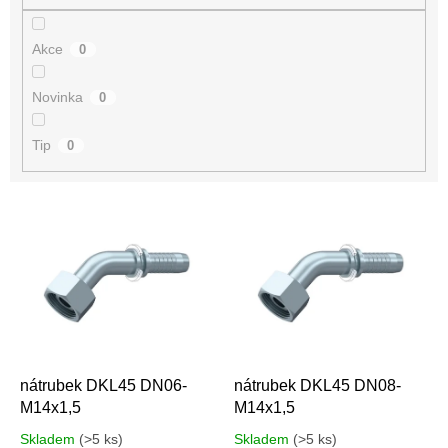
Akce
0
Novinka
0
Tip
0
V
ý
p
i
s
p
r
o
d
nátrubek DKL45 DN06-
nátrubek DKL45 DN08-
u
M14x1,5
M14x1,5
k
Skladem
(>5 ks)
Skladem
(>5 ks)