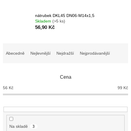
nátrubek DKL45 DN06-M14x1,5
Skladem
(>5 ks)
56,90 Kč
Ř
a
Abecedně
Nejlevnější
Nejdražší
Nejprodávanější
z
e
n
Cena
í
p
56
Kč
99
Kč
r
o
d
u
k
t
Na skladě
3
ů