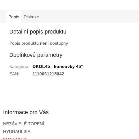
Popis
Diskuze
Detailní popis produktu
Popis produktu není dostupný
Doplňkové parametry
Kategorie
:
DKOL45 - koncovky 45°
EAN
:
1110061215042
Z
á
p
a
Informace pro Vás
t
NEZÁVISLÉ TOPENÍ
í
HYDRAULIKA