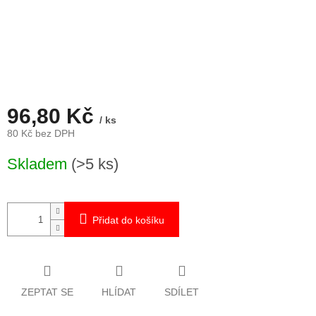
96,80 Kč
/ ks
80 Kč bez DPH
Měrná
Skladem
(>5 ks)
cena:
Přidat do košíku
ZEPTAT SE
HLÍDAT
SDÍLET