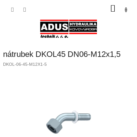
Přejít
NÁKU
na
obsah
KOŠÍK
nátrubek DKOL45 DN06-M12x1,5
DKOL-06-45-M12X1-5