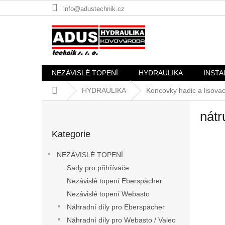
Přejít
info@adustechnik.cz
na
obsah
NEZÁVISLÉ TOPENÍ
HYDRAULIKA
INSTA
Domů
HYDRAULIKA
Koncovky hadic a lisovac
P
nát
o
Přeskočit
s
Kategorie
kategorie
t
r
NEZÁVISLÉ TOPENÍ
a
Sady pro přihřívače
n
Nezávislé topení Eberspächer
n
í
Nezávislé topení Webasto
p
Náhradní díly pro Eberspächer
a
Náhradní díly pro Webasto / Valeo