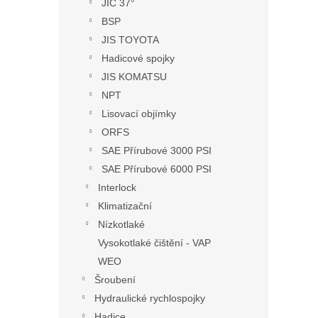
JIC 37°
BSP
JIS TOYOTA
Hadicové spojky
JIS KOMATSU
NPT
Lisovací objímky
ORFS
SAE Přírubové 3000 PSI
SAE Přírubové 6000 PSI
Interlock
Klimatizační
Nízkotlaké
Vysokotlaké čištění - VAP
WEO
Šroubení
Hydraulické rychlospojky
Hadice