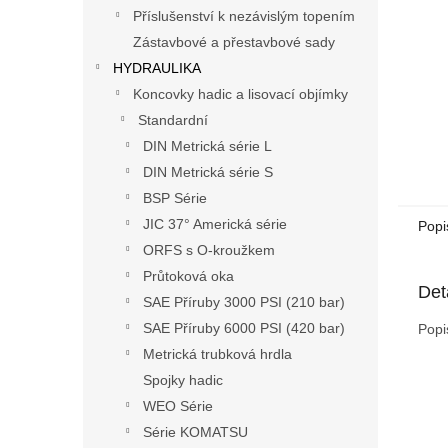
n
Příslušenství k nezávislým topením
e
Zástavbové a přestavbové sady
l
HYDRAULIKA
Koncovky hadic a lisovací objímky
Standardní
DIN Metrická série L
DIN Metrická série S
BSP Série
JIC 37° Americká série
Popi
ORFS s O-kroužkem
Průtoková oka
Det
SAE Příruby 3000 PSI (210 bar)
SAE Příruby 6000 PSI (420 bar)
Popi
Metrická trubková hrdla
Spojky hadic
WEO Série
Série KOMATSU