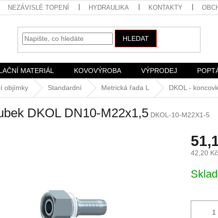
NEZÁVISLÉ TOPENÍ
HYDRAULIKA
KONTAKTY
OBC
HLEDAT
LAČNÍ MATERIÁL
KOVOVÝROBA
VÝPRODEJ
POPT
í objímky
Standardní
Metrická řada L
DKOL - koncovk
rubek DKOL DN10-M22x1,5
DKOL-10-M22X1-5
51,
42,20 K
Měrná
Skla
cena: