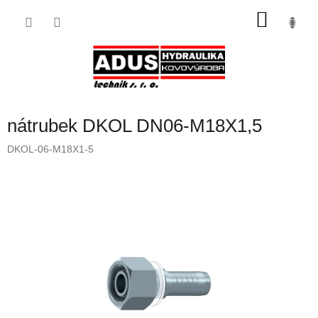
Přejít
NÁKU
na
obsah
KOŠÍK
nátrubek DKOL DN06-M18X1,5
DKOL-06-M18X1-5