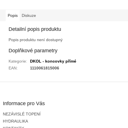
Popis
Diskuze
Detailní popis produktu
Popis produktu není dostupný
Doplňkové parametry
Kategorie
:
DKOL - koncovky přímé
EAN
:
1110061815006
Z
á
p
a
Informace pro Vás
t
NEZÁVISLÉ TOPENÍ
í
HYDRAULIKA