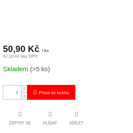
50,90 Kč
/ ks
42,10 Kč bez DPH
Měrná
Skladem
(>5 ks)
cena:
Přidat do košíku
ZEPTAT SE
HLÍDAT
SDÍLET