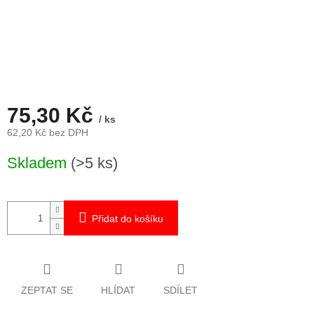
75,30 Kč
/ ks
62,20 Kč bez DPH
Měrná
Skladem
(>5 ks)
cena:
Přidat do košíku
ZEPTAT SE
HLÍDAT
SDÍLET