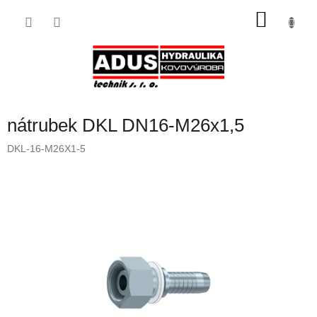
Přejít
NÁKU
na
obsah
KOŠÍK
nátrubek DKL DN16-M26x1,5
DKL-16-M26X1-5