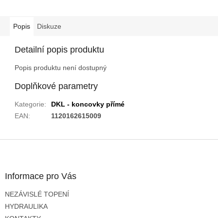
Popis
Diskuze
Detailní popis produktu
Popis produktu není dostupný
Doplňkové parametry
Kategorie
:
DKL - koncovky přímé
EAN
:
1120162615009
Z
á
p
a
Informace pro Vás
t
NEZÁVISLÉ TOPENÍ
í
HYDRAULIKA