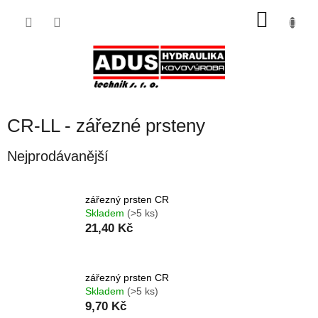
Přejít
NÁKU
na
obsah
KOŠÍK
CR-LL - zářezné prsteny
Nejprodávanější
zářezný prsten CR
Skladem
(>5 ks)
21,40 Kč
zářezný prsten CR
Skladem
(>5 ks)
9,70 Kč