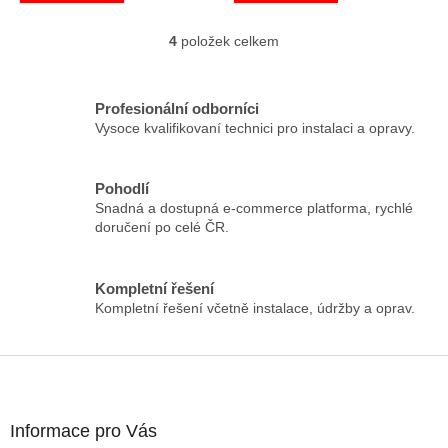
4
položek celkem
O
v
l
á
Profesionální odborníci
d
Vysoce kvalifikovaní technici pro instalaci a opravy.
a
c
í
Pohodlí
p
Snadná a dostupná e-commerce platforma, rychlé
r
doručení po celé ČR.
v
k
y
Kompletní řešení
v
Kompletní řešení včetně instalace, údržby a oprav.
ý
p
i
Z
s
á
u
p
a
Informace pro Vás