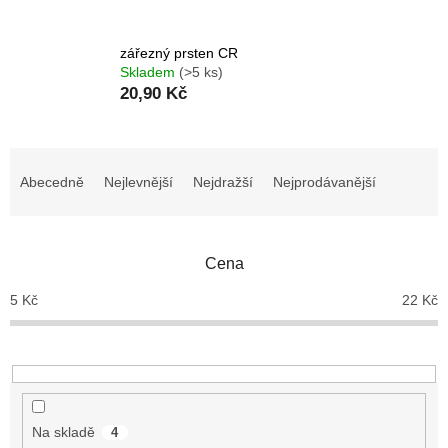
zářezný prsten CR
Skladem
(>5 ks)
20,90 Kč
Ř
a
Abecedně
Nejlevnější
Nejdražší
Nejprodávanější
z
e
n
Cena
í
p
5
Kč
22
Kč
r
o
d
u
k
t
Na skladě
4
ů