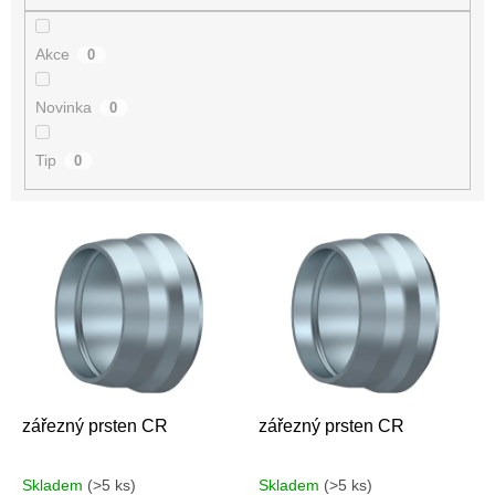
Akce
0
Novinka
0
Tip
0
V
ý
p
i
s
p
r
o
d
zářezný prsten CR
zářezný prsten CR
u
k
Skladem
(>5 ks)
Skladem
(>5 ks)