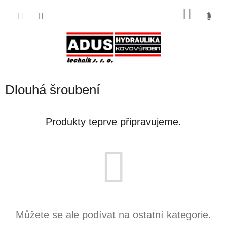
Přejít
NÁKU
na
obsah
KOŠÍK
Dlouhá šroubení
Produkty teprve připravujeme.
Můžete se ale podívat na ostatní kategorie.