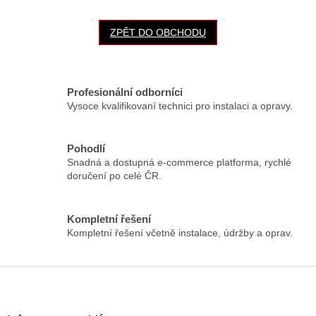
ZPĚT DO OBCHODU
Profesionální odborníci
Vysoce kvalifikovaní technici pro instalaci a opravy.
Pohodlí
Snadná a dostupná e-commerce platforma, rychlé
doručení po celé ČR.
Kompletní řešení
Kompletní řešení včetně instalace, údržby a oprav.
Z
á
p