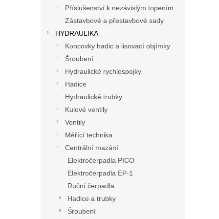
n
Příslušenství k nezávislým topením
e
Zástavbové a přestavbové sady
l
HYDRAULIKA
Koncovky hadic a lisovací objímky
Šroubení
Hydraulické rychlospojky
Hadice
Hydraulické trubky
Kulové ventily
Ventily
Měřící technika
Centrální mazání
Elektročerpadla PICO
Elektročerpadla EP-1
Ruční čerpadla
Hadice a trubky
Šroubení