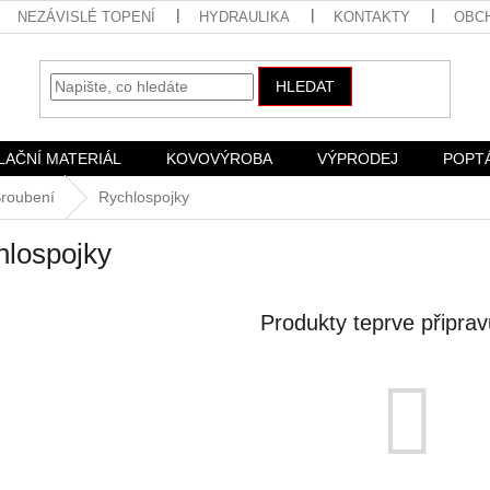
NEZÁVISLÉ TOPENÍ
HYDRAULIKA
KONTAKTY
OBC
HLEDAT
LAČNÍ MATERIÁL
KOVOVÝROBA
VÝPRODEJ
POPT
roubení
Rychlospojky
hlospojky
Produkty teprve připra