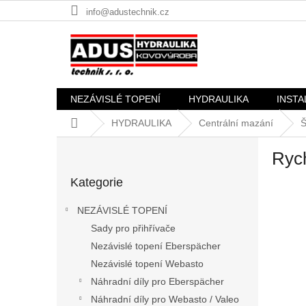
Přejít
info@adustechnik.cz
na
obsah
NEZÁVISLÉ TOPENÍ
HYDRAULIKA
INSTA
Domů
HYDRAULIKA
Centrální mazání
Š
P
Ryc
o
Přeskočit
s
Kategorie
kategorie
t
r
NEZÁVISLÉ TOPENÍ
a
Sady pro přihřívače
n
Nezávislé topení Eberspächer
n
í
Nezávislé topení Webasto
p
Náhradní díly pro Eberspächer
a
Náhradní díly pro Webasto / Valeo