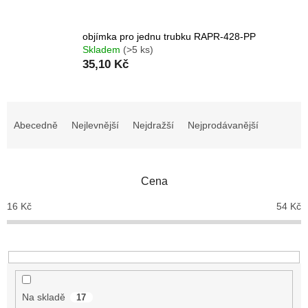
objímka pro jednu trubku RAPR-428-PP
Skladem
(>5 ks)
35,10 Kč
Ř
a
Abecedně
Nejlevnější
Nejdražší
Nejprodávanější
z
e
n
Cena
í
p
16
Kč
54
Kč
r
o
d
u
k
t
Na skladě
17
ů