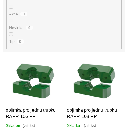
Akce
0
Novinka
0
Tip
0
V
ý
p
i
s
p
r
o
d
objímka pro jednu trubku
objímka pro jednu trubku
u
RAPR-106-PP
RAPR-108-PP
k
Skladem
(>5 ks)
Skladem
(>5 ks)