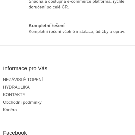
Snadná a dostupná e-commerce platforma, rychlé
r
doručení po celé ČR.
v
k
y
Kompletní řešení
v
Kompletní řešení včetně instalace, údržby a oprav.
ý
p
i
Z
s
á
u
p
a
Informace pro Vás
t
NEZÁVISLÉ TOPENÍ
í
HYDRAULIKA
KONTAKTY
Obchodní podmínky
Kariéra
Facebook