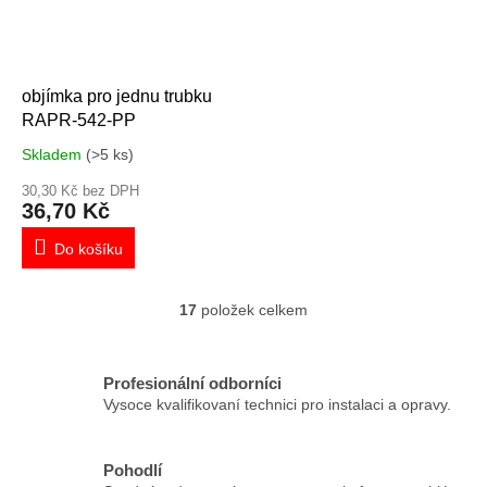
objímka pro jednu trubku
RAPR-542-PP
Skladem
(>5 ks)
30,30 Kč bez DPH
36,70 Kč
Do košíku
17
položek celkem
O
v
l
á
Profesionální odborníci
d
Vysoce kvalifikovaní technici pro instalaci a opravy.
a
c
í
Pohodlí
p