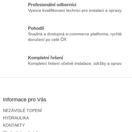
á
Profesionální odborníci
d
Vysoce kvalifikovaní technici pro instalaci a opravy.
a
c
í
Pohodlí
p
Snadná a dostupná e-commerce platforma, rychlé
r
doručení po celé ČR.
v
k
y
Kompletní řešení
v
Kompletní řešení včetně instalace, údržby a oprav.
ý
p
i
Z
s
á
u
p
a
Informace pro Vás
t
NEZÁVISLÉ TOPENÍ
í
HYDRAULIKA
KONTAKTY