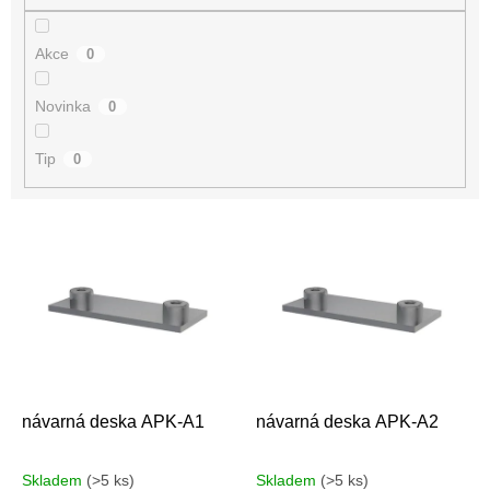
Akce
0
Novinka
0
Tip
0
V
ý
p
i
s
p
r
o
d
návarná deska APK-A1
návarná deska APK-A2
u
k
Skladem
(>5 ks)
Skladem
(>5 ks)