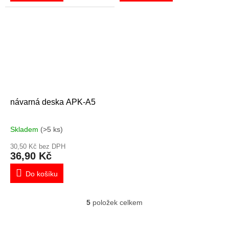
návarná deska APK-A5
Skladem
(>5 ks)
30,50 Kč bez DPH
36,90 Kč
Do košíku
5
položek celkem
O
v
l