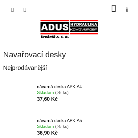
Přejít
NÁKU
na
obsah
KOŠÍK
Navařovací desky
Nejprodávanější
návarná deska APK-A4
Skladem
(>5 ks)
37,60 Kč
návarná deska APK-A5
Skladem
(>5 ks)
36,90 Kč