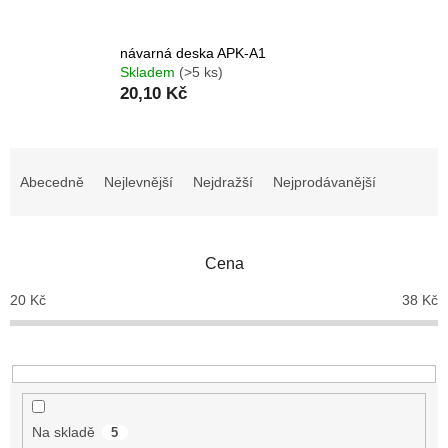
návarná deska APK-A1
Skladem
(>5 ks)
20,10 Kč
Ř
a
Abecedně
Nejlevnější
Nejdražší
Nejprodávanější
z
e
n
Cena
í
p
20
Kč
38
Kč
r
o
d
u
k
t
Na skladě
5
ů