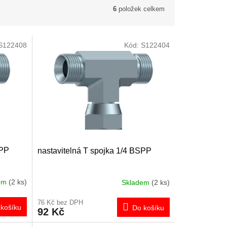
6
položek celkem
S122408
Kód:
S122404
SPP
nastavitelná T spojka 1/4 BSPP
dem
(2 ks)
Skladem
(2 ks)
76 Kč bez DPH
košíku
Do košíku
92 Kč