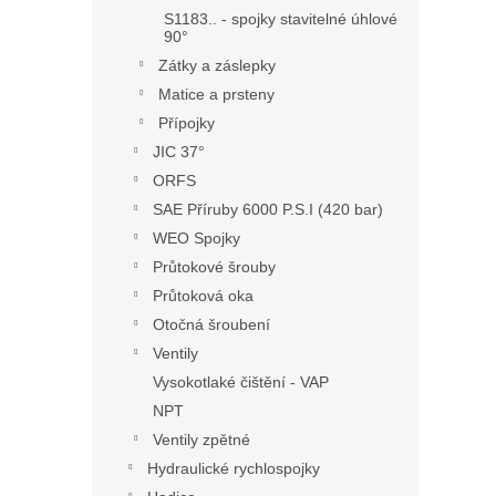
S1183.. - spojky stavitelné úhlové
90°
Zátky a záslepky
Matice a prsteny
Přípojky
JIC 37°
ORFS
SAE Příruby 6000 P.S.I (420 bar)
WEO Spojky
Průtokové šrouby
Průtoková oka
Otočná šroubení
Ventily
Vysokotlaké čištění - VAP
NPT
Ventily zpětné
Hydraulické rychlospojky