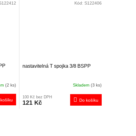
S122412
Kód:
S122406
SPP
nastavitelná T spojka 3/8 BSPP
dem
(2 ks)
Skladem
(3 ks)
100 Kč bez DPH
košíku
Do košíku
121 Kč