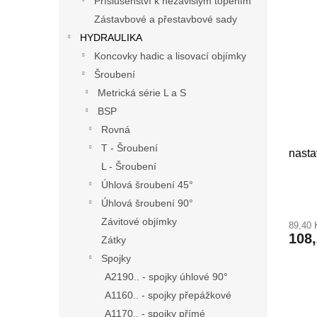
Příslušenství k nezávislým topením
Zástavbové a přestavbové sady
HYDRAULIKA
Koncovky hadic a lisovací objímky
Šroubení
Metrická série L a S
BSP
Rovná
T - Šroubení
nasta
L - Šroubení
Úhlová šroubení 45°
Úhlová šroubení 90°
Závitové objímky
89,40
108
Zátky
Spojky
A2190.. - spojky úhlové 90°
A1160.. - spojky přepážkové
A1170.. - spojky přímé