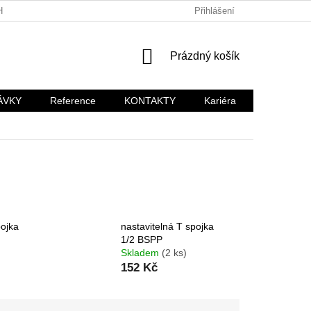
HODNÍ PODMÍNKY
KARIÉRA
Přihlášení
NÁKUPNÍ
Prázdný košík
KOŠÍK
ÁVKY
Reference
KONTAKTY
Kariéra
pojka
nastavitelná T spojka
1/2 BSPP
Skladem
(2 ks)
152 Kč