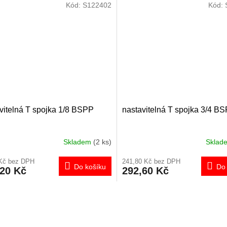
Kód:
S122402
Kód:
vitelná T spojka 1/8 BSPP
nastavitelná T spojka 3/4 B
Skladem
(2 ks)
Skla
 Kč bez DPH
241,80 Kč bez DPH
Do košíku
Do 
,20 Kč
292,60 Kč
O
v
l
á