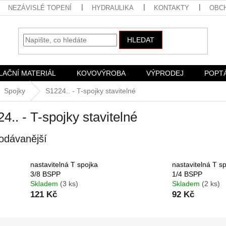
NEZÁVISLÉ TOPENÍ
HYDRAULIKA
KONTAKTY
OBC
HLEDAT
LAČNÍ MATERIÁL
KOVOVÝROBA
VÝPRODEJ
POPT
Spojky
S1224.. - T-spojky stavitelné
4.. - T-spojky stavitelné
odávanější
nastavitelná T spojka
nastavitelná T s
3/8 BSPP
1/4 BSPP
Skladem
(3 ks)
Skladem
(2 ks)
121 Kč
92 Kč