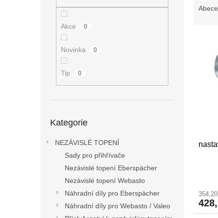
n
a
Abece
e
z
l
Akce
0
e
V
n
ý
í
Novinka
0
p
p
i
r
Tip
0
s
o
p
d
r
u
o
k
Přeskočit
Kategorie
kategorie
d
t
u
ů
NEZÁVISLÉ TOPENÍ
nasta
k
Sady pro přihřívače
t
ů
Nezávislé topení Eberspächer
Nezávislé topení Webasto
Náhradní díly pro Eberspächer
354,2
428
Náhradní díly pro Webasto / Valeo