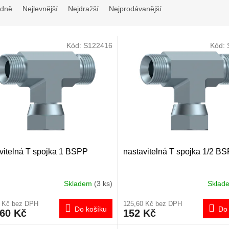
dně
Nejlevnější
Nejdražší
Nejprodávanější
Kód:
S122416
Kód:
vitelná T spojka 1 BSPP
nastavitelná T spojka 1/2 B
Skladem
(3 ks)
Skla
0 Kč bez DPH
125,60 Kč bez DPH
Do košíku
Do 
,60 Kč
152 Kč