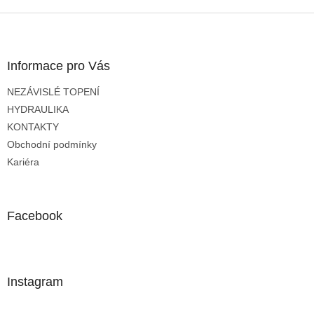
Z
á
p
a
Informace pro Vás
t
NEZÁVISLÉ TOPENÍ
í
HYDRAULIKA
KONTAKTY
Obchodní podmínky
Kariéra
Facebook
Instagram