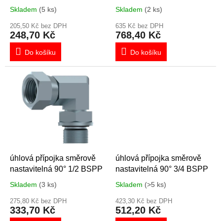
k
Skladem
(5 ks)
Skladem
(2 ks)
t
ů
205,50 Kč bez DPH
635 Kč bez DPH
248,70 Kč
768,40 Kč
Do košíku
Do košíku
úhlová přípojka směrově
úhlová přípojka směrově
nastavitelná 90° 1/2 BSPP
nastavitelná 90° 3/4 BSPP
Skladem
(3 ks)
Skladem
(>5 ks)
275,80 Kč bez DPH
423,30 Kč bez DPH
333,70 Kč
512,20 Kč