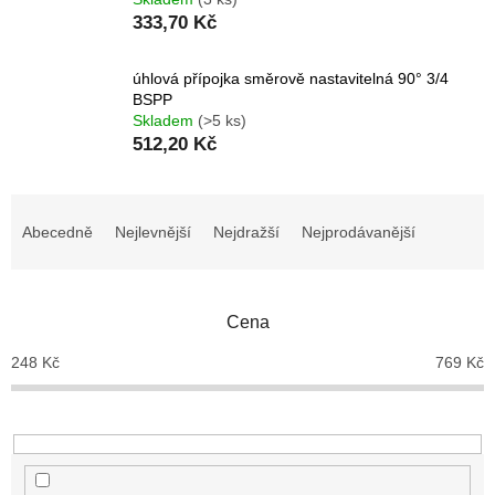
333,70 Kč
úhlová přípojka směrově nastavitelná 90° 3/4
BSPP
Skladem
(>5 ks)
512,20 Kč
Ř
a
Abecedně
Nejlevnější
Nejdražší
Nejprodávanější
z
e
n
Cena
í
p
248
Kč
769
Kč
r
o
d
u
k