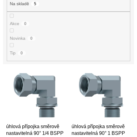
t
Na skladě
5
ů
Akce
0
Novinka
0
Tip
0
V
ý
p
i
s
p
r
o
d
úhlová přípojka směrově
úhlová přípojka směrově
u
nastavitelná 90° 1/4 BSPP
nastavitelná 90° 1 BSPP