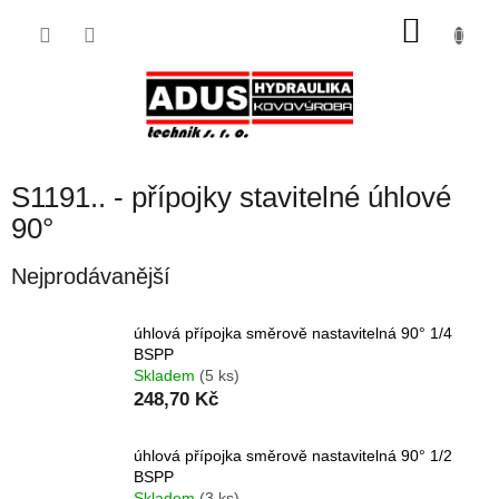
Přejít
NÁKU
na
obsah
KOŠÍK
S1191.. - přípojky stavitelné úhlové
90°
Nejprodávanější
úhlová přípojka směrově nastavitelná 90° 1/4
BSPP
Skladem
(5 ks)
248,70 Kč
úhlová přípojka směrově nastavitelná 90° 1/2
BSPP
Skladem
(3 ks)