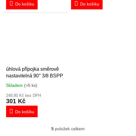
Do košíku
Do košíku
úhlová přípojka směrově
nastavitelná 90° 3/8 BSPP
Skladem
(>5 ks)
248,80 Kč bez DPH
301 Kč
Do košíku
5
položek celkem
O