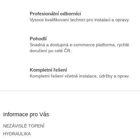
v
l
á
Profesionální odborníci
d
Vysoce kvalifikovaní technici pro instalaci a opravy.
a
c
í
Pohodlí
p
Snadná a dostupná e-commerce platforma, rychlé
r
doručení po celé ČR.
v
k
y
Kompletní řešení
v
Kompletní řešení včetně instalace, údržby a oprav.
ý
p
i
Z
s
á
u
p
a
Informace pro Vás
t
NEZÁVISLÉ TOPENÍ
í
HYDRAULIKA