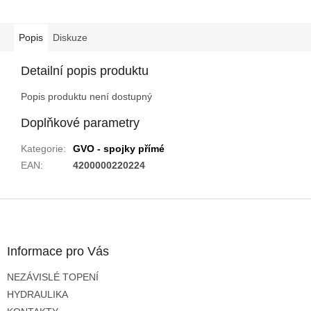
Popis
Diskuze
Detailní popis produktu
Popis produktu není dostupný
Doplňkové parametry
Kategorie
:
GVO - spojky přímé
EAN
:
4200000220224
Z
á
p
a
Informace pro Vás
t
NEZÁVISLÉ TOPENÍ
í
HYDRAULIKA