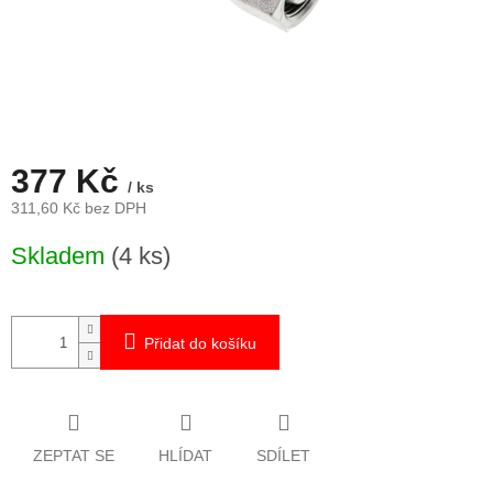
377 Kč
/ ks
311,60 Kč bez DPH
Měrná
Skladem
(4 ks)
cena:
Přidat do košíku
ZEPTAT SE
HLÍDAT
SDÍLET