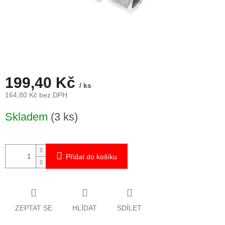
199,40 Kč
/ ks
164,80 Kč bez DPH
Měrná
Skladem
(3 ks)
cena:
Přidat do košíku
ZEPTAT SE
HLÍDAT
SDÍLET