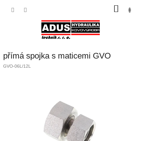
Přejít
NÁKU
na
obsah
KOŠÍK
přímá spojka s maticemi GVO
GVO-06L/12L