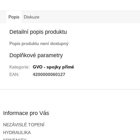
Popis
Diskuze
Detailní popis produktu
Popis produktu není dostupný
Doplňkové parametry
Kategorie
:
GVO - spojky přímé
EAN
:
4200000060127
Z
á
p
a
Informace pro Vás
t
NEZÁVISLÉ TOPENÍ
í
HYDRAULIKA