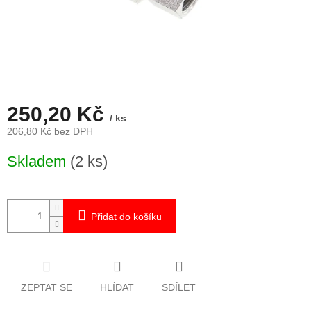
250,20 Kč
/ ks
206,80 Kč bez DPH
Měrná
Skladem
(2 ks)
cena:
Přidat do košíku
ZEPTAT SE
HLÍDAT
SDÍLET