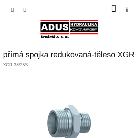
Přejít
NÁKU
na
obsah
KOŠÍK
přímá spojka redukovaná-těleso XGR
XGR-38/25S