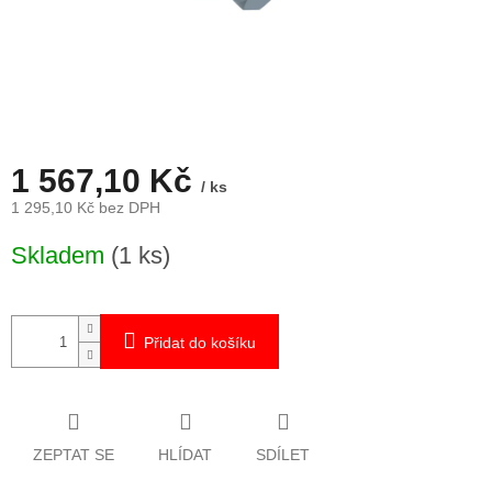
1 567,10 Kč
/ ks
1 295,10 Kč bez DPH
Měrná
Skladem
(1 ks)
cena:
Přidat do košíku
ZEPTAT SE
HLÍDAT
SDÍLET