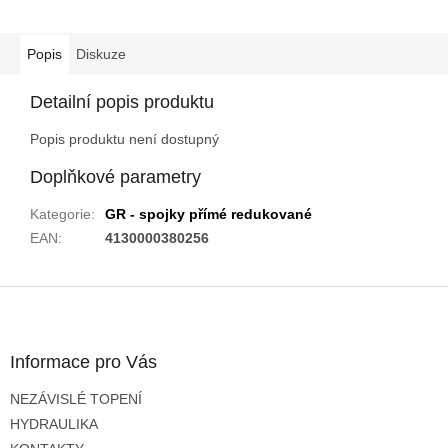
Popis
Diskuze
Detailní popis produktu
Popis produktu není dostupný
Doplňkové parametry
Kategorie
:
GR - spojky přímé redukované
EAN
:
4130000380256
Z
á
p
a
Informace pro Vás
t
NEZÁVISLÉ TOPENÍ
í
HYDRAULIKA