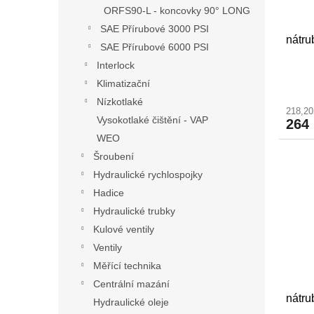
ORFS90-L - koncovky 90° LONG
SAE Přírubové 3000 PSI
nátr
SAE Přírubové 6000 PSI
Interlock
Klimatizační
Nízkotlaké
218,2
Vysokotlaké čištění - VAP
264
WEO
Šroubení
Hydraulické rychlospojky
Hadice
Hydraulické trubky
Kulové ventily
Ventily
Měřící technika
Centrální mazání
nátr
Hydraulické oleje