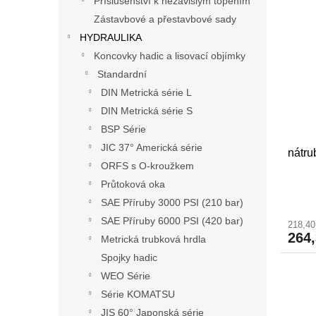
Příslušenství k nezávislým topením
Zástavbové a přestavbové sady
HYDRAULIKA
Koncovky hadic a lisovací objímky
Standardní
DIN Metrická série L
DIN Metrická série S
BSP Série
JIC 37° Americká série
nátr
ORFS s O-kroužkem
Průtoková oka
SAE Příruby 3000 PSI (210 bar)
SAE Příruby 6000 PSI (420 bar)
218,4
264
Metrická trubková hrdla
Spojky hadic
WEO Série
Série KOMATSU
JIS 60° Japonská série