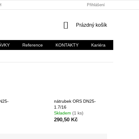
HODNÍ PODMÍNKY
KARIÉRA
Přihlášení
NÁKUPNÍ
Prázdný košík
KOŠÍK
ÁVKY
Reference
KONTAKTY
Kariéra
N25-
nátrubek ORS DN25-
1.7/16
Skladem
(1 ks)
290,50 Kč