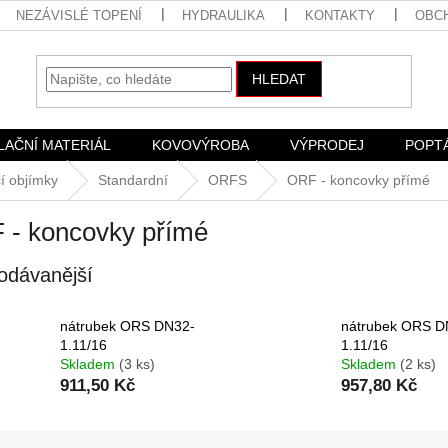
NEZÁVISLÉ TOPENÍ
HYDRAULIKA
KONTAKTY
OBC
HLEDAT
LAČNÍ MATERIÁL
KOVOVÝROBA
VÝPRODEJ
POPT
í objímky
Standardní
ORFS
ORF - koncovky přímé
 - koncovky přímé
odávanější
nátrubek ORS DN32-
nátrubek ORS D
1.11/16
1.11/16
Skladem
(3 ks)
Skladem
(2 ks)
911,50 Kč
957,80 Kč