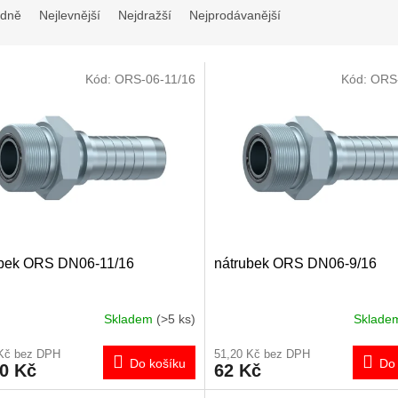
dně
Nejlevnější
Nejdražší
Nejprodávanější
Kód:
ORS-06-11/16
Kód:
ORS-
ubek ORS DN06-11/16
nátrubek ORS DN06-9/16
Skladem
(>5 ks)
Sklad
 Kč bez DPH
51,20 Kč bez DPH
Do košíku
Do 
30 Kč
62 Kč