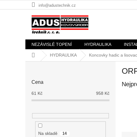
Přejít
info@adustechnik.cz
na
obsah
NEZÁVISLÉ TOPENÍ
HYDRAULIKA
INSTA
Domů
HYDRAULIKA
Koncovky hadic a lisovac
P
ORF
o
s
Cena
Nejpr
t
r
61
Kč
958
Kč
a
n
n
í
p
a
Na skladě
14
Ř