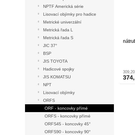
NPTF Americká série
Lisovací objímky pro hadice
Metrické univerzální
Metrická řada L
Metrická řada S
nátr
JIC 37°
BSP
JIS TOYOTA
Hadicové spojky
309,2
374
JIS KOMATSU
NPT
Lisovací objímky
ORFS
ORF - koncovky přímé
ORFS - koncovky přímé
ORFS45 - koncovky 45°
ORFS90 - koncovky 90°