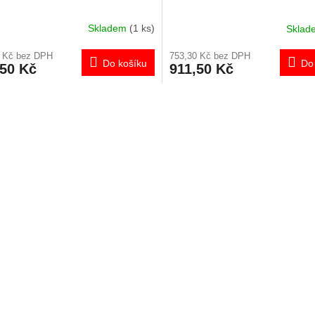
Skladem
(1 ks)
Skla
0 Kč bez DPH
753,30 Kč bez DPH
Do košíku
Do
,50 Kč
911,50 Kč
O
v
l
á
d
a
c
í
p
r
v
k
y
v
ý
p