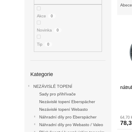
n
a
Abece
e
z
l
Akce
0
e
V
n
ý
í
Novinka
0
p
p
i
r
Tip
0
s
o
p
d
r
u
o
k
Přeskočit
Kategorie
kategorie
d
t
u
ů
NEZÁVISLÉ TOPENÍ
nátr
k
Sady pro přihřívače
t
ů
Nezávislé topení Eberspächer
Nezávislé topení Webasto
Náhradní díly pro Eberspächer
64,70
78,
Náhradní díly pro Webasto / Valeo