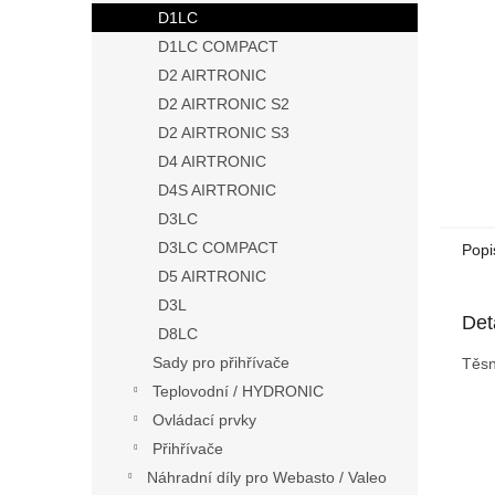
n
D1LC
e
D1LC COMPACT
l
D2 AIRTRONIC
D2 AIRTRONIC S2
D2 AIRTRONIC S3
D4 AIRTRONIC
D4S AIRTRONIC
D3LC
D3LC COMPACT
Popi
D5 AIRTRONIC
D3L
Det
D8LC
Sady pro přihřívače
Těsn
Teplovodní / HYDRONIC
Ovládací prvky
Přihřívače
Náhradní díly pro Webasto / Valeo