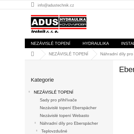
Přejít
info@adustechnik.cz
na
obsah
NEZÁVISLÉ TOPENÍ
HYDRAULIKA
INSTA
Domů
NEZÁVISLÉ TOPENÍ
Náhradní díly pr
P
Ebe
o
Přeskočit
s
Kategorie
kategorie
t
r
NEZÁVISLÉ TOPENÍ
a
Sady pro přihřívače
n
Nezávislé topení Eberspächer
n
í
Nezávislé topení Webasto
p
Náhradní díly pro Eberspächer
a
Teplovzdušné