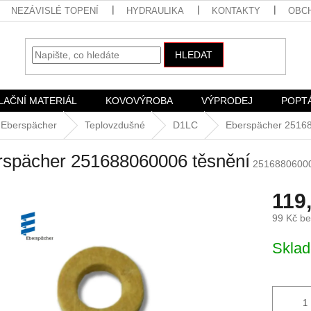
NEZÁVISLÉ TOPENÍ
HYDRAULIKA
KONTAKTY
OBC
HLEDAT
LAČNÍ MATERIÁL
KOVOVÝROBA
VÝPRODEJ
POPT
o Eberspächer
Teplovzdušné
D1LC
Eberspächer 2516
rspächer 251688060006 těsnění
2516880600
119
99 Kč b
Měrná
Skla
cena: