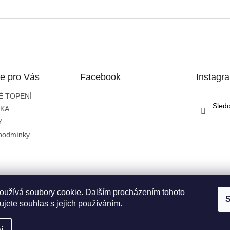
e pro Vás
Facebook
Instagr
É TOPENÍ
Sled
IKA
Y
podmínky
oužívá soubory cookie. Dalším procházením tohoto
S
jete souhlas s jejich používáním.
í