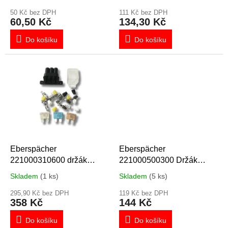
t
ů
50 Kč bez DPH
111 Kč bez DPH
60,50 Kč
134,30 Kč
Do košíku
Do košíku
Eberspächer
Eberspächer
221000310600 držák
221000500300 Držák
pojistek, sada
palivového čerpadla
Skladem
(1 ks)
Skladem
(5 ks)
295,90 Kč bez DPH
119 Kč bez DPH
358 Kč
144 Kč
Do košíku
Do košíku