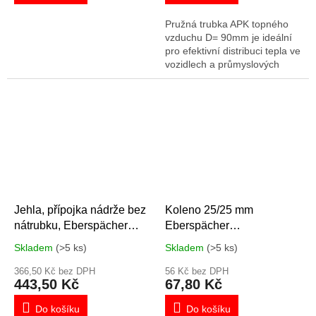
Pružná trubka APK topného
vzduchu D= 90mm je ideální
pro efektivní distribuci tepla ve
vozidlech a průmyslových
zařízeních. Vyrobena z
kombinace hliníku, papíru a
plastu. Produkt s označením
90395A / 102114370000 /
APK90 splňuje vysoké
standardy kvality a výkonu.
Ideální pro topné systémy a
ventilaci, zajišťuje spolehlivý a
dlouhotrvající výkon.
Jehla, přípojka nádrže bez
Koleno 25/25 mm
nátrubku, Eberspächer
Eberspächer
221000201600
221000400001
Skladem
(>5 ks)
Skladem
(>5 ks)
366,50 Kč bez DPH
56 Kč bez DPH
443,50 Kč
67,80 Kč
Do košíku
Do košíku