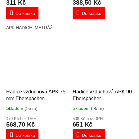
311 Kč
388,50 Kč
Do košíku
Do košíku
APK HADICE -METRÁŽ
Hadice vzduchová APK 75
Hadice vzduchová APK 90
mm Eberspächer
Eberspächer
102114340000
102114370000 1311894
Skladem
(>5 m)
Skladem
(>5 m)
470 Kč bez DPH
538 Kč bez DPH
568,70 Kč
651 Kč
Do košíku
Do košíku