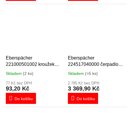
Eberspächer
Eberspächer
221000501002 kroužek
224517040000 čerpadlo
červený
12V
Skladem
(2 ks)
Skladem
(>5 ks)
77 Kč bez DPH
2 785 Kč bez DPH
93,20 Kč
3 369,90 Kč
Do košíku
Do košíku