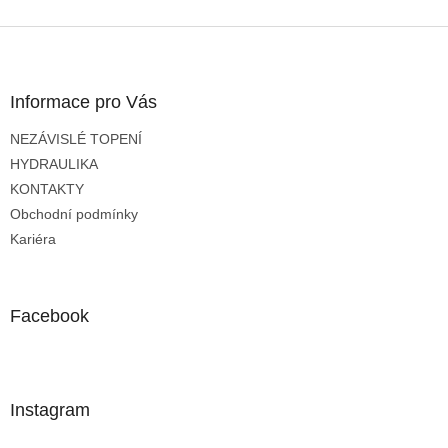
p
i
Z
s
á
u
p
a
Informace pro Vás
t
NEZÁVISLÉ TOPENÍ
í
HYDRAULIKA
KONTAKTY
Obchodní podmínky
Kariéra
Facebook
Instagram