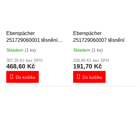
Eberspächer
Eberspächer
251729060001 těsnění
251729060007 těsnění
víka spalovací komory
Skladem
(1 ks)
Skladem
(1 ks)
AIRTRONIC L-B5/D5
387,30 Kč bez DPH
158,40 Kč bez DPH
468,60 Kč
191,70 Kč
Do košíku
Do košíku