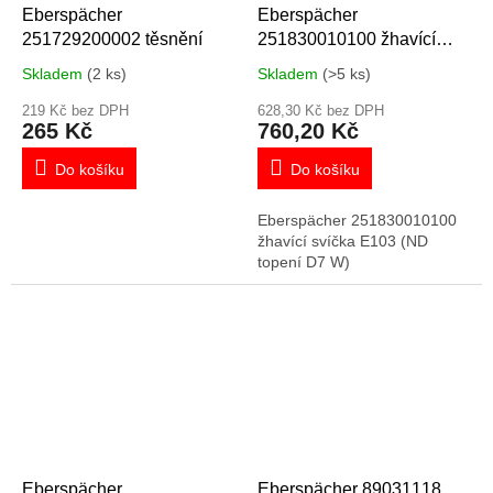
Eberspächer
Eberspächer
251729200002 těsnění
251830010100 žhavící
svíčka E103 (ND topení D7
Skladem
(2 ks)
Skladem
(>5 ks)
W)
219 Kč bez DPH
628,30 Kč bez DPH
265 Kč
760,20 Kč
Do košíku
Do košíku
Eberspächer 251830010100
žhavící svíčka E103 (ND
topení D7 W)
Eberspächer
Eberspächer 89031118