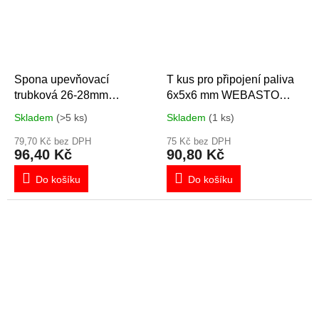
Spona upevňovací
T kus pro připojení paliva
trubková 26-28mm
6x5x6 mm WEBASTO
Eberspächer
1321002A, 66944
Skladem
(>5 ks)
Skladem
(1 ks)
221000500500
79,70 Kč bez DPH
75 Kč bez DPH
96,40 Kč
90,80 Kč
Do košíku
Do košíku