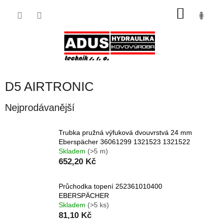
Přejít
NÁKU
na
obsah
KOŠÍK
D5 AIRTRONIC
Nejprodávanější
Trubka pružná výfuková dvouvrstvá 24 mm
Eberspächer 36061299 1321523 1321522
Skladem
(>5 m)
652,20 Kč
Průchodka topení 252361010400
EBERSPÄCHER
Skladem
(>5 ks)
81,10 Kč