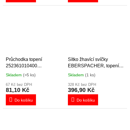
Průchodka topení
Sítko žhavící svíčky
252361010400
EBERSPACHER, topení
EBERSPÄCHER
AIRTRONIC D5 12V, 24V
Skladem
(>5 ks)
Skladem
(1 ks)
251729060300
67 Kč bez DPH
328 Kč bez DPH
81,10 Kč
396,90 Kč
Do košíku
Do košíku