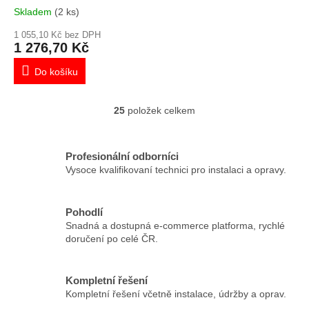
Skladem
(2 ks)
1 055,10 Kč bez DPH
1 276,70 Kč
Do košíku
25
položek celkem
O
v
l
á
Profesionální odborníci
d
Vysoce kvalifikovaní technici pro instalaci a opravy.
a
c
í
Pohodlí
p
Snadná a dostupná e-commerce platforma, rychlé
r
doručení po celé ČR.
v
k
y
Kompletní řešení
v
Kompletní řešení včetně instalace, údržby a oprav.
ý