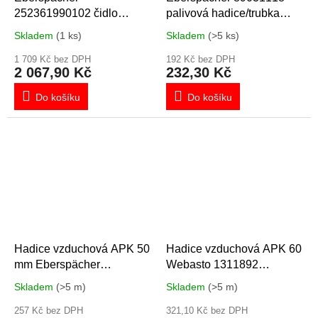
252361990102 čidlo
palivová hadice/trubka
přehřátí
4x1,25 x 7m
Skladem
(1 ks)
Skladem
(>5 ks)
1 709 Kč bez DPH
192 Kč bez DPH
2 067,90 Kč
232,30 Kč
Do košíku
Do košíku
Hadice vzduchová APK 50
Hadice vzduchová APK 60
mm Eberspächer
Webasto 1311892
102114290000
102114310000
Skladem
(>5 m)
Skladem
(>5 m)
257 Kč bez DPH
321,10 Kč bez DPH