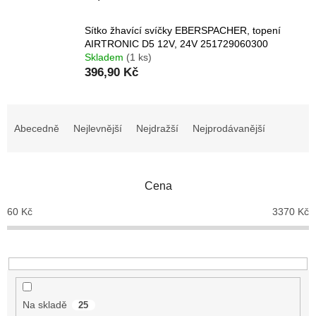
Sítko žhavící svíčky EBERSPACHER, topení
AIRTRONIC D5 12V, 24V 251729060300
Skladem
(1 ks)
396,90 Kč
Ř
a
Abecedně
Nejlevnější
Nejdražší
Nejprodávanější
z
e
n
Cena
í
p
60
Kč
3370
Kč
r
o
d
u
k
t
Na skladě
25
ů