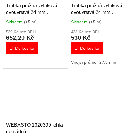
Trubka pružná výfuková
Trubka pružná výfuková
dvouvrstvá 24 mm
dvouvrstvá 24 mm
Eberspächer 36061299
Eberspächer 36061299
Skladem
(>5 m)
Skladem
(>5 m)
1321523 1321522
1321523 1321522
539 Kč bez DPH
438 Kč bez DPH
652,20 Kč
530 Kč
Do košíku
Do košíku
Vnější průměr 27,8 mm
WEBASTO 1320399 jehla
do nádrže