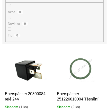
Akce
0
Novinka
0
Tip
0
V
ý
p
i
s
p
r
o
d
Eberspächer 20300084
Eberspächer
u
relé 24V
251226010004 Těsnění
k
Skladem
(1 ks)
Skladem
(2 ks)