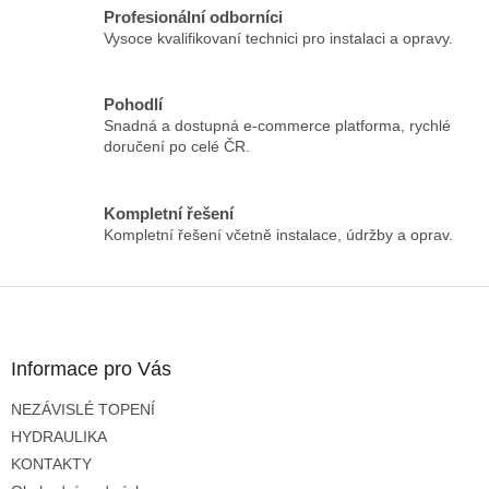
á
Profesionální odborníci
d
Vysoce kvalifikovaní technici pro instalaci a opravy.
a
c
í
Pohodlí
p
Snadná a dostupná e-commerce platforma, rychlé
r
doručení po celé ČR.
v
k
y
Kompletní řešení
v
Kompletní řešení včetně instalace, údržby a oprav.
ý
p
i
Z
s
á
u
p
a
Informace pro Vás
t
NEZÁVISLÉ TOPENÍ
í
HYDRAULIKA
KONTAKTY