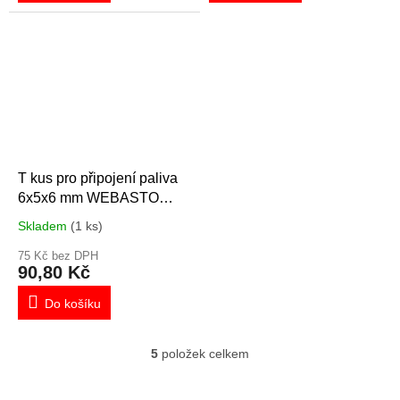
T kus pro připojení paliva
6x5x6 mm WEBASTO
1321002A, 66944
Skladem
(1 ks)
75 Kč bez DPH
90,80 Kč
Do košíku
5
položek celkem
O
v
l