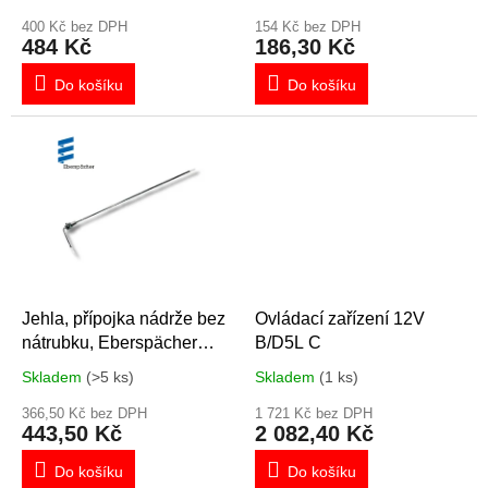
t
ů
400 Kč bez DPH
154 Kč bez DPH
484 Kč
186,30 Kč
Do košíku
Do košíku
Jehla, přípojka nádrže bez
Ovládací zařízení 12V
nátrubku, Eberspächer
B/D5L C
221000201600
Skladem
(>5 ks)
Skladem
(1 ks)
366,50 Kč bez DPH
1 721 Kč bez DPH
443,50 Kč
2 082,40 Kč
Do košíku
Do košíku