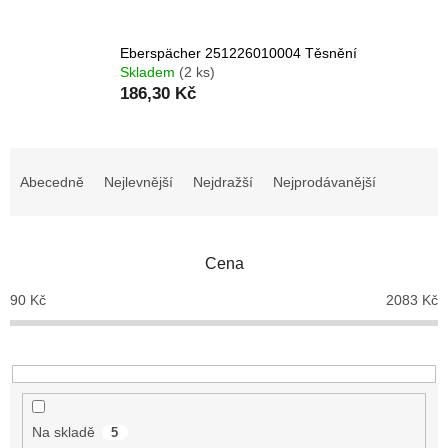
Eberspächer 251226010004 Těsnění
Skladem
(2 ks)
186,30 Kč
Ř
a
Abecedně
Nejlevnější
Nejdražší
Nejprodávanější
z
e
n
Cena
í
p
90
Kč
2083
Kč
r
o
d
u
k
t
Na skladě
5
ů