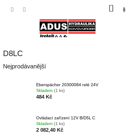
Přejít
NÁKU
na
obsah
KOŠÍK
D8LC
Nejprodávanější
Eberspächer 20300084 relé 24V
Skladem
(1 ks)
484 Kč
Ovládací zařízení 12V B/D5L C
Skladem
(1 ks)
2 082,40 Kč