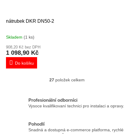
nátrubek DKR DN50-2
Skladem
(1 ks)
908,20 Kč bez DPH
1 098,90 Kč
Do košíku
27
položek celkem
O
v
l
á
Profesionální odborníci
d
Vysoce kvalifikovaní technici pro instalaci a opravy.
a
c
í
Pohodlí
p
Snadná a dostupná e-commerce platforma, rychlé
r