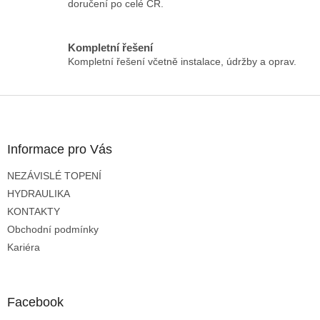
doručení po celé ČR.
v
k
y
Kompletní řešení
v
Kompletní řešení včetně instalace, údržby a oprav.
ý
p
i
Z
s
á
u
p
a
Informace pro Vás
t
NEZÁVISLÉ TOPENÍ
í
HYDRAULIKA
KONTAKTY
Obchodní podmínky
Kariéra
Facebook