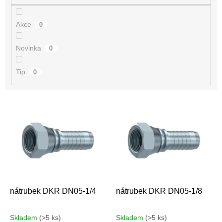
Akce
0
Novinka
0
Tip
0
V
ý
p
i
s
p
r
o
d
nátrubek DKR DN05-1/4
nátrubek DKR DN05-1/8
u
k
Skladem
(>5 ks)
Skladem
(>5 ks)