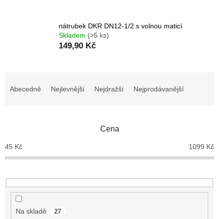
nátrubek DKR DN12-1/2 s volnou maticí
Skladem
(>5 ks)
149,90 Kč
Ř
a
Abecedně
Nejlevnější
Nejdražší
Nejprodávanější
z
e
n
Cena
í
p
45
Kč
1099
Kč
r
o
d
u
k
t
Na skladě
27
ů