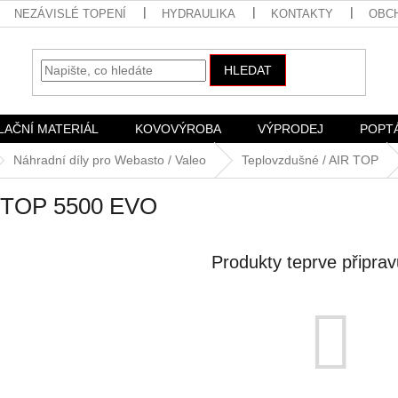
NEZÁVISLÉ TOPENÍ
HYDRAULIKA
KONTAKTY
OBC
HLEDAT
LAČNÍ MATERIÁL
KOVOVÝROBA
VÝPRODEJ
POPT
Náhradní díly pro Webasto / Valeo
Teplovzdušné / AIR TOP
 TOP 5500 EVO
Produkty teprve připra