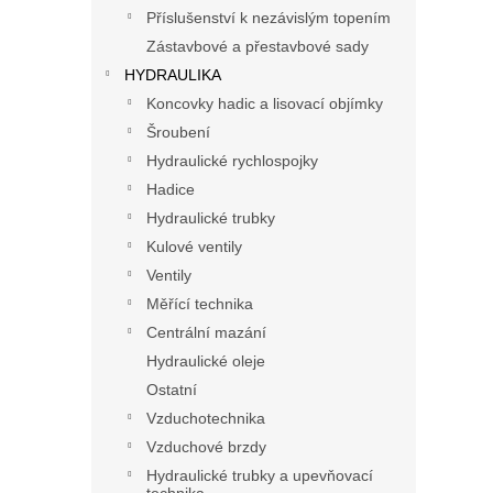
n
Příslušenství k nezávislým topením
e
Zástavbové a přestavbové sady
l
HYDRAULIKA
Koncovky hadic a lisovací objímky
Šroubení
Hydraulické rychlospojky
Hadice
Hydraulické trubky
Kulové ventily
Ventily
Měřící technika
Centrální mazání
Hydraulické oleje
Ostatní
Vzduchotechnika
Vzduchové brzdy
Hydraulické trubky a upevňovací