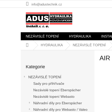
Přejít
info@adustechnik.cz
na
obsah
NEZÁVISLÉ TOPENÍ
HYDRAULIKA
INSTA
Domů
HYDRAULIKA
NEZÁVISLÉ TOPENÍ
P
AIR
o
Přeskočit
s
Kategorie
kategorie
t
r
NEZÁVISLÉ TOPENÍ
a
Sady pro přihřívače
n
Nezávislé topení Eberspächer
n
í
Nezávislé topení Webasto
p
Náhradní díly pro Eberspächer
a
Náhradní díly pro Webasto / Valeo