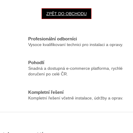
ZPĚT DO OBCHODU
Profesionální odborníci
Vysoce kvalifikovaní technici pro instalaci a opravy.
Pohodlí
Snadná a dostupná e-commerce platforma, rychlé
doručení po celé ČR.
Kompletní řešení
Kompletní řešení včetně instalace, údržby a oprav.
Z
á
p