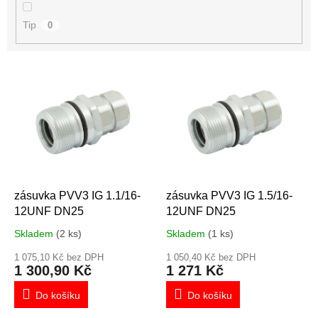
Tip
0
V
ý
p
i
s
p
r
o
d
zásuvka PVV3 IG 1.1/16-
zásuvka PVV3 IG 1.5/16-
u
12UNF DN25
12UNF DN25
k
Skladem
(2 ks)
Skladem
(1 ks)
t
ů
1 075,10 Kč bez DPH
1 050,40 Kč bez DPH
1 300,90 Kč
1 271 Kč
Do košíku
Do košíku