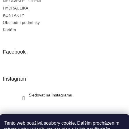
NEZÁVISLÉ TOPENÍ
í
HYDRAULIKA
KONTAKTY
Obchodní podmínky
Kariéra
Facebook
Instagram
Sledovat na Instagramu
Tento web používá soubory cookie. Dalším procházením