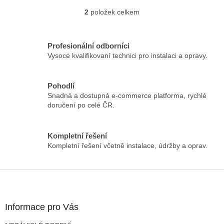
2
položek celkem
O
v
l
á
Profesionální odborníci
d
Vysoce kvalifikovaní technici pro instalaci a opravy.
a
c
í
Pohodlí
p
Snadná a dostupná e-commerce platforma, rychlé
r
doručení po celé ČR.
v
k
y
Kompletní řešení
v
Kompletní řešení včetně instalace, údržby a oprav.
ý
p
i
Z
s
á
u
p
a
Informace pro Vás
t