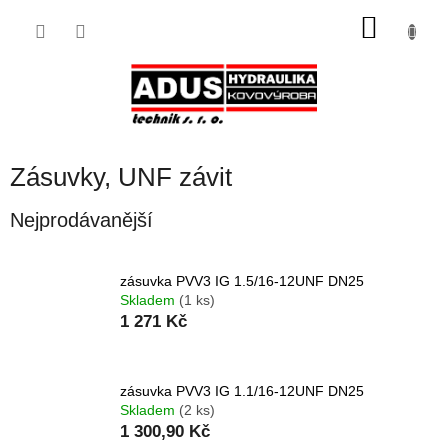
Přejít
NÁKU
na
obsah
KOŠÍK
Zásuvky, UNF závit
Nejprodávanější
zásuvka PVV3 IG 1.5/16-12UNF DN25
Skladem
(1 ks)
1 271 Kč
zásuvka PVV3 IG 1.1/16-12UNF DN25
Skladem
(2 ks)
1 300,90 Kč