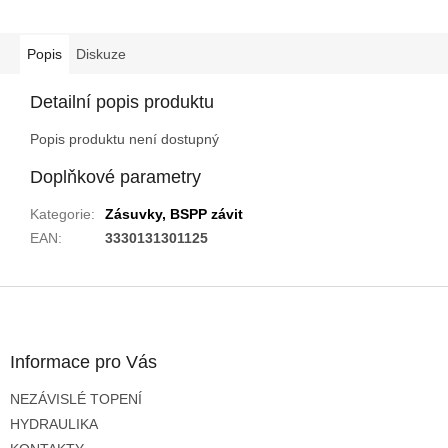
Popis
Diskuze
Detailní popis produktu
Popis produktu není dostupný
Doplňkové parametry
Kategorie
:
Zásuvky, BSPP závit
EAN
:
3330131301125
Z
á
p
a
Informace pro Vás
t
NEZÁVISLÉ TOPENÍ
í
HYDRAULIKA