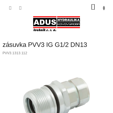
Přejít
NÁKU
na
obsah
KOŠÍK
zásuvka PVV3 IG G1/2 DN13
PVV3.1313.112