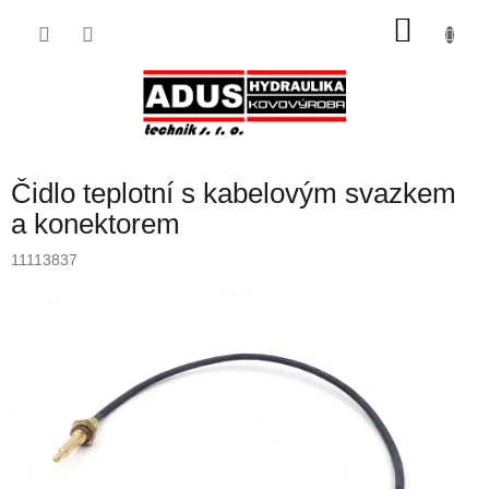
Přejít
NÁKU
na
obsah
KOŠÍK
Čidlo teplotní s kabelovým svazkem
a konektorem
11113837