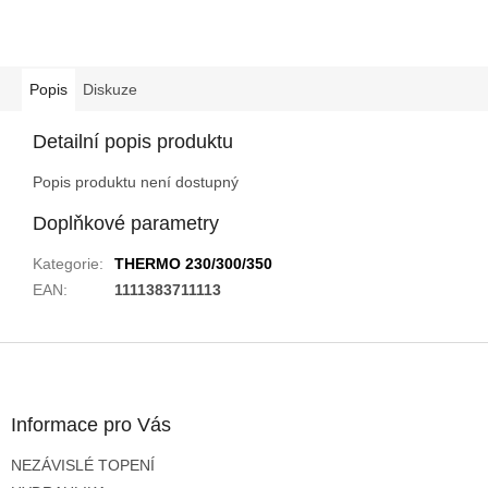
Popis
Diskuze
Detailní popis produktu
Popis produktu není dostupný
Doplňkové parametry
Kategorie
:
THERMO 230/300/350
EAN
:
1111383711113
Z
á
p
a
Informace pro Vás
t
NEZÁVISLÉ TOPENÍ
í