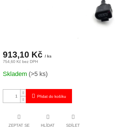
913,10 Kč
/ ks
754,60 Kč bez DPH
Měrná
Skladem
(>5 ks)
cena:
Přidat do košíku
ZEPTAT SE
HLÍDAT
SDÍLET