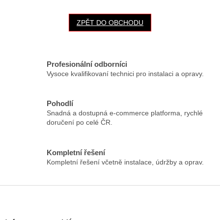
ZPĚT DO OBCHODU
Profesionální odborníci
Vysoce kvalifikovaní technici pro instalaci a opravy.
Pohodlí
Snadná a dostupná e-commerce platforma, rychlé
doručení po celé ČR.
Kompletní řešení
Kompletní řešení včetně instalace, údržby a oprav.
Z
á
p