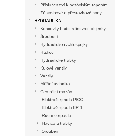
n
Příslušenství k nezávislým topením
e
Zástavbové a přestavbové sady
l
HYDRAULIKA
Koncovky hadic a lisovací objímky
Šroubení
Hydraulické rychlospojky
Hadice
Hydraulické trubky
Kulové ventily
Ventily
Měřící technika
Centrální mazání
Elektročerpadla PICO
Elektročerpadla EP-1
Ruční čerpadla
Hadice a trubky
Šroubení