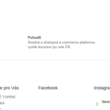
Pohodlí
Snadná a dostupná e-commerce platforma,
rychlé doručení po celé ČR.
e pro Vás
Facebook
Instagr
É TOPENÍ
Sled
IKA
Y