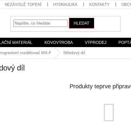
NEZÁVISLÉ TOPENÍ
HYDRAULIKA
KONTAKTY
OBC
HLEDAT
LAČNÍ MATERIÁL
KOVOVÝROBA
VÝPRODEJ
POPT
rogresivní rozdělovač MX-F
Středový díl
dový díl
Produkty teprve připra