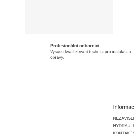
Profesionální odborníci
Vysoce kvalifikovaní technici pro instalaci a
opravy.
Z
á
p
a
t
Informac
í
NEZÁVISL
HYDRAUL
KONTAKT