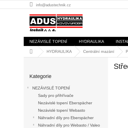
Přejít
info@adustechnik.cz
na
obsah
NEZÁVISLÉ TOPENÍ
HYDRAULIKA
INSTA
Domů
HYDRAULIKA
Centrální mazání
P
P
Stře
o
Přeskočit
s
Kategorie
kategorie
t
r
NEZÁVISLÉ TOPENÍ
a
Sady pro přihřívače
n
Nezávislé topení Eberspächer
n
í
Nezávislé topení Webasto
p
Náhradní díly pro Eberspächer
a
Náhradní díly pro Webasto / Valeo