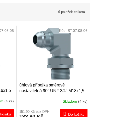
6
položek celkem
07.08.05
Kód:
ST.07.08.06
úhlová přípojka směrově
16x1,5
nastavitelná 90° UNF 3/4" M18x1,5
dem
(4 ks)
Skladem
(4 ks)
151,90 Kč bez DPH
košíku
Do košíku
183,80 Kč