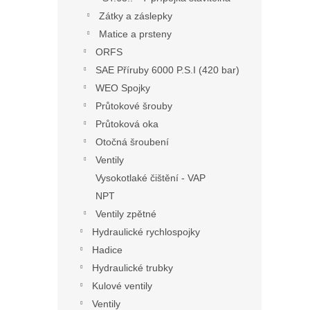
Zátky a záslepky
Matice a prsteny
ORFS
SAE Příruby 6000 P.S.I (420 bar)
WEO Spojky
Průtokové šrouby
Průtoková oka
Otočná šroubení
Ventily
Vysokotlaké čištění - VAP
NPT
Ventily zpětné
Hydraulické rychlospojky
Hadice
Hydraulické trubky
Kulové ventily
Ventily