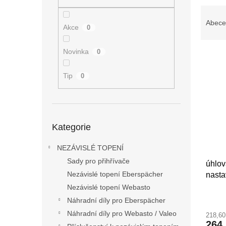
n
Ř
e
a
Abece
l
Akce
0
z
e
Novinka
0
V
n
ý
í
p
Tip
p
0
i
r
s
o
p
d
Přeskočit
r
u
Kategorie
kategorie
o
k
d
t
NEZÁVISLÉ TOPENÍ
u
ů
Sady pro přihřívače
úhlov
k
Nezávislé topení Eberspächer
nasta
t
ů
Nezávislé topení Webasto
Náhradní díly pro Eberspächer
Náhradní díly pro Webasto / Valeo
218,6
264