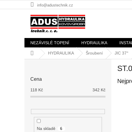
Přejít
info@adustechnik.cz
na
obsah
NEZÁVISLÉ TOPENÍ
HYDRAULIKA
INSTA
Domů
HYDRAULIKA
Šroubení
JIC 37°
P
ST.0
o
s
Cena
Nejpr
t
r
118
Kč
342
Kč
a
n
n
í
p
a
Na skladě
6