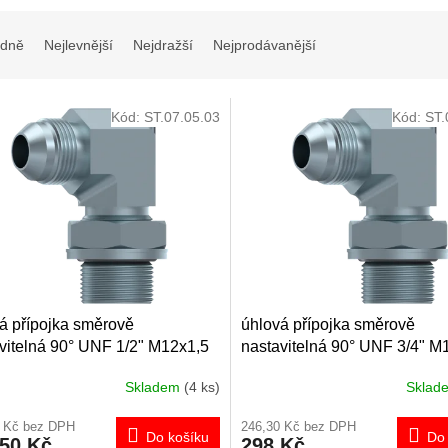
dně
Nejlevnější
Nejdražší
Nejprodávanější
Kód:
ST.07.05.03
Kód:
ST.
á přípojka směrově
úhlová přípojka směrově
vitelná 90° UNF 1/2" M12x1,5
nastavitelná 90° UNF 3/4" M
Skladem
(4 ks)
Skla
0 Kč bez DPH
246,30 Kč bez DPH
Do košíku
Do 
,50 Kč
298 Kč