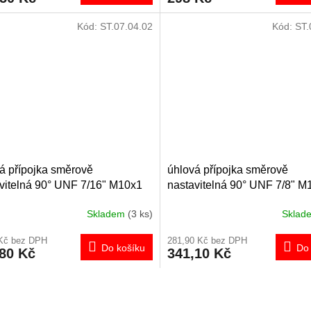
Kód:
ST.07.04.02
Kód:
ST.
á přípojka směrově
úhlová přípojka směrově
vitelná 90° UNF 7/16" M10x1
nastavitelná 90° UNF 7/8" M
Skladem
(3 ks)
Skla
 Kč bez DPH
281,90 Kč bez DPH
Do košíku
Do 
,80 Kč
341,10 Kč
O
v