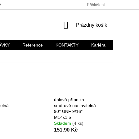
HODNÍ PODMÍNKY
KARIÉRA
Přihlášení
NÁKUPNÍ
Prázdný košík
KOŠÍK
ÁVKY
Reference
KONTAKTY
Kariéra
úhlová přípojka
telná
směrově nastavitelná
90° UNF 9/16"
M14x1,5
Skladem
(4 ks)
151,90 Kč