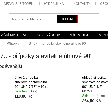
NEZÁVISLÉ TOPENÍ
HYDRAULIKA
KONTAKTY
OBC
HLEDAT
LAČNÍ MATERIÁL
KOVOVÝROBA
VÝPRODEJ
POPT
Přípojky
ST.07.. - přípojky stavitelné úhlové 90°
7.. - přípojky stavitelné úhlové 90°
odávanější
úhlová přípojka
úhlová přípojka
směrově nastavitelná
směrově nastavi
90° UNF 7/16" M10x1
90° UNF 1/2"
Skladem
(3 ks)
M12x1,5
Skladem
(4 ks)
118,80 Kč
264,50 Kč