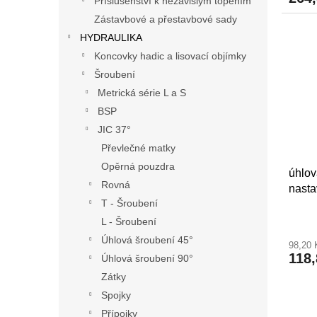
Příslušenství k nezávislým topením
Zástavbové a přestavbové sady
HYDRAULIKA
Koncovky hadic a lisovací objímky
Šroubení
Metrická série L a S
BSP
JIC 37°
Převlečné matky
Opěrná pouzdra
úhlov
Rovná
nasta
T - Šroubení
L - Šroubení
Úhlová šroubení 45°
98,20
118
Úhlová šroubení 90°
Zátky
Spojky
Přípojky