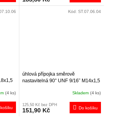
07.10.06
Kód:
ST.07.06.04
úhlová přípojka směrově
18x1,5
nastavitelná 90° UNF 9/16" M14x1,5
dem
(4 ks)
Skladem
(4 ks)
125,50 Kč bez DPH
košíku
Do košíku
151,90 Kč