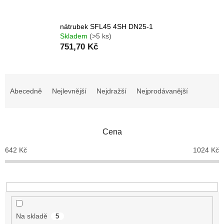
nátrubek SFL45 4SH DN25-1
Skladem
(>5 ks)
751,70 Kč
Ř
a
Abecedně
Nejlevnější
Nejdražší
Nejprodávanější
z
e
n
Cena
í
p
642
Kč
1024
Kč
r
o
d
u
k
t
Na skladě
5
ů