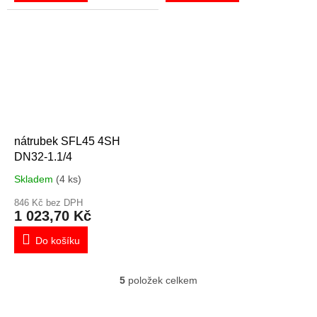
nátrubek SFL45 4SH
DN32-1.1/4
Skladem
(4 ks)
846 Kč bez DPH
1 023,70 Kč
Do košíku
5
položek celkem
O
v
l