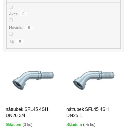
Akce
0
Novinka
0
Tip
0
V
ý
p
i
s
p
r
o
d
nátrubek SFL45 4SH
nátrubek SFL45 4SH
u
DN20-3/4
DN25-1
k
Skladem
(3 ks)
Skladem
(>5 ks)