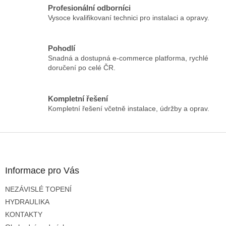
á
Profesionální odborníci
d
Vysoce kvalifikovaní technici pro instalaci a opravy.
a
c
í
Pohodlí
p
Snadná a dostupná e-commerce platforma, rychlé
r
doručení po celé ČR.
v
k
y
Kompletní řešení
v
Kompletní řešení včetně instalace, údržby a oprav.
ý
p
i
Z
s
á
u
p
a
Informace pro Vás
t
NEZÁVISLÉ TOPENÍ
í
HYDRAULIKA
KONTAKTY