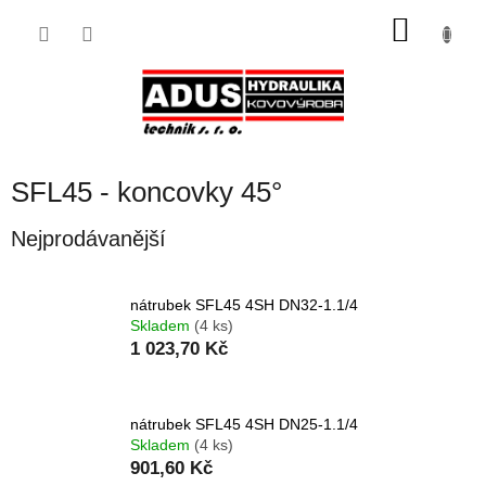
Přejít
NÁKU
na
obsah
KOŠÍK
SFL45 - koncovky 45°
Nejprodávanější
nátrubek SFL45 4SH DN32-1.1/4
Skladem
(4 ks)
1 023,70 Kč
nátrubek SFL45 4SH DN25-1.1/4
Skladem
(4 ks)
901,60 Kč