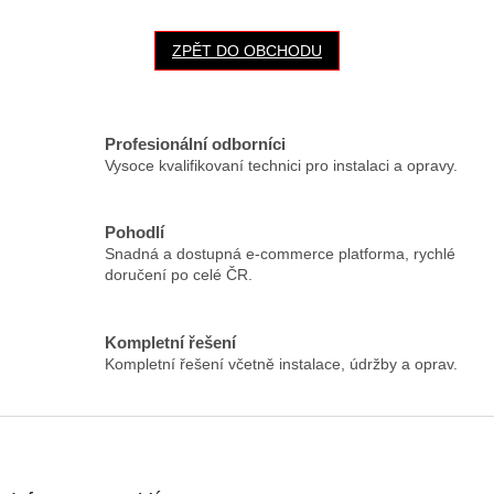
ZPĚT DO OBCHODU
Profesionální odborníci
Vysoce kvalifikovaní technici pro instalaci a opravy.
Pohodlí
Snadná a dostupná e-commerce platforma, rychlé
doručení po celé ČR.
Kompletní řešení
Kompletní řešení včetně instalace, údržby a oprav.
Z
á
p