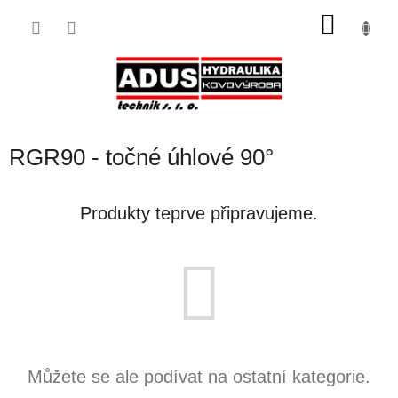
Přejít
NÁKU
na
obsah
KOŠÍK
RGR90 - točné úhlové 90°
Produkty teprve připravujeme.
Můžete se ale podívat na ostatní kategorie.