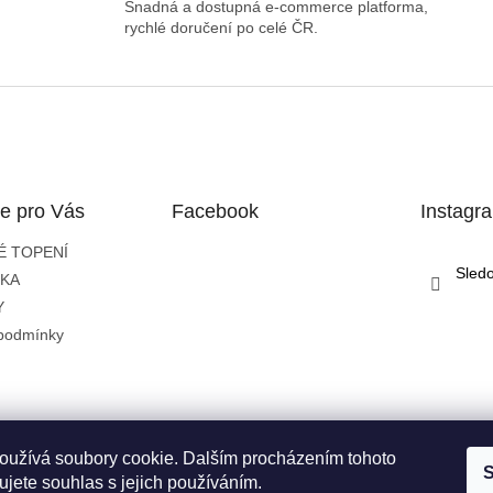
Snadná a dostupná e-commerce platforma,
rychlé doručení po celé ČR.
e pro Vás
Facebook
Instagr
É TOPENÍ
Sled
IKA
Y
podmínky
oužívá soubory cookie. Dalším procházením tohoto
S
jete souhlas s jejich používáním.