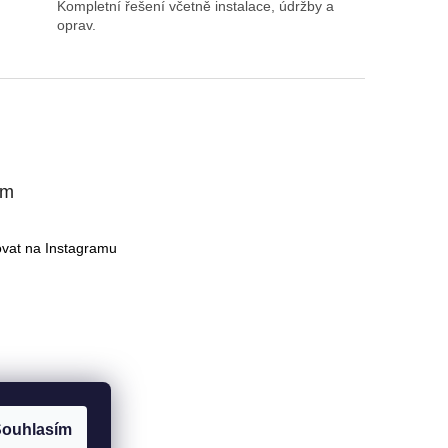
Kompletní řešení včetně instalace, údržby a
oprav.
am
ovat na Instagramu
ouhlasím