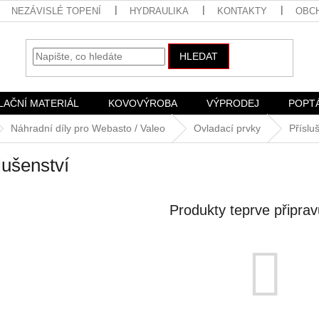
NEZÁVISLÉ TOPENÍ
HYDRAULIKA
KONTAKTY
OBC
HLEDAT
LAČNÍ MATERIÁL
KOVOVÝROBA
VÝPRODEJ
POPT
Náhradní díly pro Webasto / Valeo
Ovladací prvky
Příslu
lušenství
Produkty teprve připra