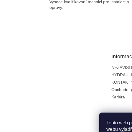
Vysoce kvalifikovaní technici pro instalaci a
opravy.
Z
á
p
a
t
Informac
í
NEZÁVISL
HYDRAUL
KONTAKT
Obchodní 
Kariéra
Tento web p
webu vyjadřu