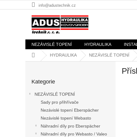
Přejít
info@adustechnik.cz
na
obsah
NEZÁVISLÉ TOPENÍ
HYDRAULIKA
INSTA
Domů
HYDRAULIKA
NEZÁVISLÉ TOPENÍ
P
Přís
o
Přeskočit
s
Kategorie
kategorie
t
r
NEZÁVISLÉ TOPENÍ
a
Sady pro přihřívače
n
Nezávislé topení Eberspächer
n
í
Nezávislé topení Webasto
p
Náhradní díly pro Eberspächer
a
Náhradní díly pro Webasto / Valeo