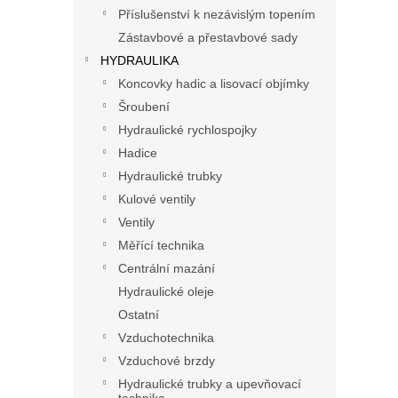
n
Příslušenství k nezávislým topením
e
Zástavbové a přestavbové sady
l
HYDRAULIKA
Koncovky hadic a lisovací objímky
Šroubení
Hydraulické rychlospojky
Hadice
Hydraulické trubky
Kulové ventily
Ventily
Měřící technika
Centrální mazání
Hydraulické oleje
Ostatní
Vzduchotechnika
Vzduchové brzdy
Hydraulické trubky a upevňovací