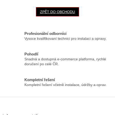
ZPĚT DO OBCHODU
Profesionální odborníci
Vysoce kvalifikovaní technici pro instalaci a opravy.
Pohodlí
Snadná a dostupná e-commerce platforma, rychlé
doručení po celé ČR.
Kompletní řešení
Kompletní řešení včetně instalace, údržby a oprav.
Z
á
p