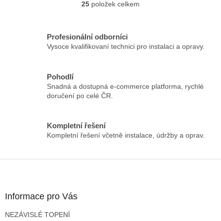
25
položek celkem
O
v
l
á
Profesionální odborníci
d
Vysoce kvalifikovaní technici pro instalaci a opravy.
a
c
í
Pohodlí
p
Snadná a dostupná e-commerce platforma, rychlé
r
doručení po celé ČR.
v
k
y
Kompletní řešení
v
Kompletní řešení včetně instalace, údržby a oprav.
ý
p
i
Z
s
á
u
p
a
Informace pro Vás
t
NEZÁVISLÉ TOPENÍ
í