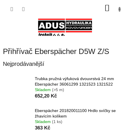
Přejít
NÁKU
na
obsah
KOŠÍK
Přihřívač Eberspächer D5W Z/S
Nejprodávanější
Trubka pružná výfuková dvouvrstvá 24 mm
Eberspächer 36061299 1321523 1321522
Skladem
(>5 m)
652,20 Kč
Eberspächer 201820011100 Hrdlo svíčky se
žhavícím kolíkem
Skladem
(1 ks)
363 Kč