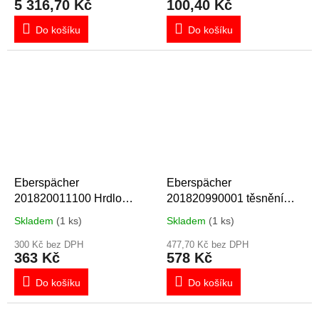
5 316,70 Kč
100,40 Kč
Do košíku
Do košíku
Eberspächer
Eberspächer
201820011100 Hrdlo
201820990001 těsnění
svíčky se žhavícím kolíkem
D3W,D4W,D5W
Skladem
(1 ks)
Skladem
(1 ks)
300 Kč bez DPH
477,70 Kč bez DPH
363 Kč
578 Kč
Do košíku
Do košíku