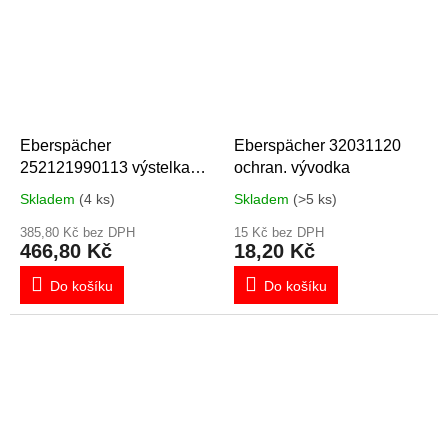
Eberspächer
Eberspächer 32031120
252121990113 výstelka
ochran. vývodka
hrdla žhavícího kolíku s
Skladem
(4 ks)
Skladem
(>5 ks)
osazením
385,80 Kč bez DPH
15 Kč bez DPH
466,80 Kč
18,20 Kč
Do košíku
Do košíku