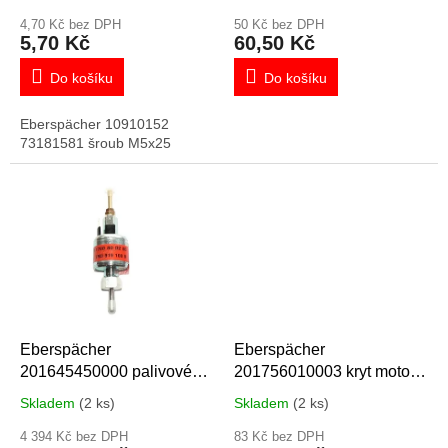
t
ů
4,70 Kč bez DPH
50 Kč bez DPH
5,70 Kč
60,50 Kč
Do košíku
Do košíku
Eberspächer 10910152
73181581 šroub M5x25
Eberspächer
Eberspächer
201645450000 palivové
201756010003 kryt motoru
čerpadlo pro D5WZ 12V
dmychadla vrchní
Skladem
(2 ks)
Skladem
(2 ks)
4 394 Kč bez DPH
83 Kč bez DPH