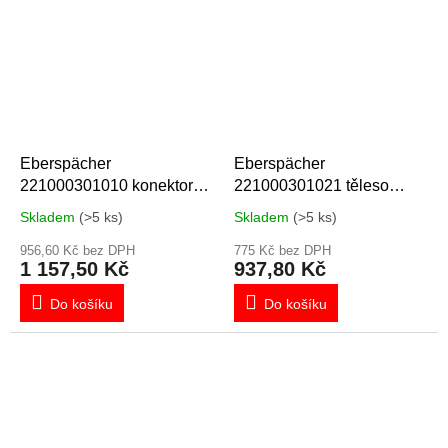
Eberspächer
Eberspächer
221000301010 konektor
221000301021 těleso
řídící jednotky
zásuvného pouzdra s
Skladem
(>5 ks)
Skladem
(>5 ks)
kontakty
956,60 Kč bez DPH
775 Kč bez DPH
1 157,50 Kč
937,80 Kč
Do košíku
Do košíku