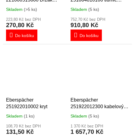
topení B/D5WZ/S/SC
výfuku 24 mm
Skladem
(>5 ks)
Skladem
(5 ks)
223,80 Kč bez DPH
752,70 Kč bez DPH
270,80 Kč
910,80 Kč
Do košíku
Do košíku
Eberspächer
Eberspächer
251922010002 kryt
251922012300 kabelový
svazek s čidly
Skladem
(1 ks)
Skladem
(5 ks)
108,70 Kč bez DPH
1 370 Kč bez DPH
131,50 Kč
1 657,70 Kč