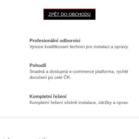
ZPĚT DO OBCHODU
Profesionální odborníci
Vysoce kvalifikovaní technici pro instalaci a opravy.
Pohodlí
Snadná a dostupná e-commerce platforma, rychlé
doručení po celé ČR.
Kompletní řešení
Kompletní řešení včetně instalace, údržby a oprav.
Z
á
p