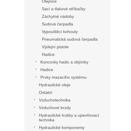
Olejnice
Sací a tlakové stříkačky
Záchytné nádoby
Sudová čerpadla
Vypouštěcí kohouty
Pneumatická sudová čerpadla
Výdejní pistole
Hadice
Koncovky hadic a objímky
Hadice
Prvky mazacího systému
Hydraulické oleje
Ostatní
Vzduchotechnika
Vzduchové brzdy
Hydraulické trubky a upevňovací
technika
Hydraulické komponenty