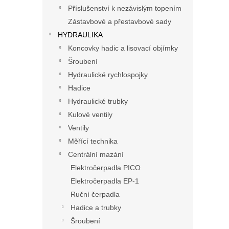
n
Příslušenství k nezávislým topením
e
Zástavbové a přestavbové sady
l
HYDRAULIKA
Koncovky hadic a lisovací objímky
Šroubení
Hydraulické rychlospojky
Hadice
Hydraulické trubky
Kulové ventily
Ventily
Měřící technika
Centrální mazání
Elektročerpadla PICO
Elektročerpadla EP-1
Ruční čerpadla
Hadice a trubky
Šroubení