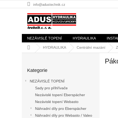
Přejít
info@adustechnik.cz
na
obsah
NEZÁVISLÉ TOPENÍ
HYDRAULIKA
INSTA
Domů
HYDRAULIKA
Centrální mazání
Z
P
Páko
o
Přeskočit
s
Kategorie
kategorie
t
r
NEZÁVISLÉ TOPENÍ
a
Sady pro přihřívače
n
Nezávislé topení Eberspächer
n
í
Nezávislé topení Webasto
p
Náhradní díly pro Eberspächer
a
Náhradní díly pro Webasto / Valeo