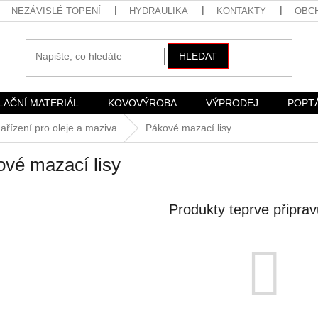
NEZÁVISLÉ TOPENÍ
HYDRAULIKA
KONTAKTY
OBC
HLEDAT
LAČNÍ MATERIÁL
KOVOVÝROBA
VÝPRODEJ
POPT
ařízení pro oleje a maziva
Pákové mazací lisy
vé mazací lisy
Produkty teprve připra