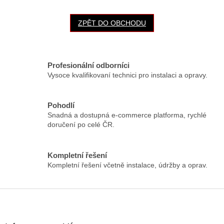
ZPĚT DO OBCHODU
Profesionální odborníci
Vysoce kvalifikovaní technici pro instalaci a opravy.
Pohodlí
Snadná a dostupná e-commerce platforma, rychlé
doručení po celé ČR.
Kompletní řešení
Kompletní řešení včetně instalace, údržby a oprav.
Z
á
p